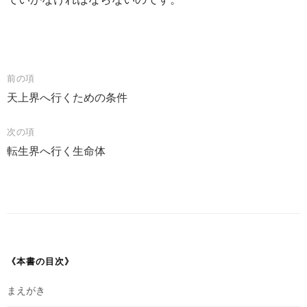
投
前の項
天上界へ行くための条件
稿
ナ
次の項
ビ
転生界へ行く生命体
ゲ
ー
シ
ョ
ン
《本書の目次》
まえがき