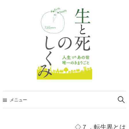
コ
ン
テ
ン
ツ
へ
ス
キ
ッ
プ
検
索:
メニュー
◇７．転生界とは