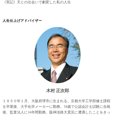
《実記》天との出会いで劇変した私の人生
人生仕上げアドバイザー
木村 正次郎
１９５０年１月、大阪府堺市に生まれる。京都大学工学部修士課程
を卒業後、大手化学メーカーに勤務。34歳で公認会計士試験に合格
後、監査法人に16年間勤務。阪神淡路大震災に遭遇したことをきっ