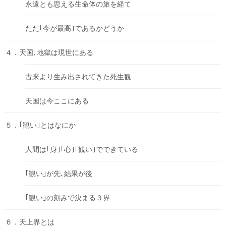
永遠とも思える生命体の旅を経て
ただ｢今が最高｣であるかどうか
４．天国､地獄は現世にある
古来より生み出されてきた死生観
天国は今ここにある
５．｢観い｣とはなにか
人間は｢身｣｢心｣｢観い｣でできている
｢観い｣が先､結果が後
｢観い｣の刻みで決まる３界
６．天上界とは