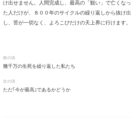
け出せません。人間完成し、最高の「
観
い」で亡くなっ
た人だけが、８００年のサイクルの繰り返しから抜け出
し、苦が一切なく、よろこびだけの天上界に行けます。
投
前の項
幾千万の生死を繰り返した私たち
稿
ナ
次の項
ビ
ただ｢今が最高｣であるかどうか
ゲ
ー
シ
ョ
ン