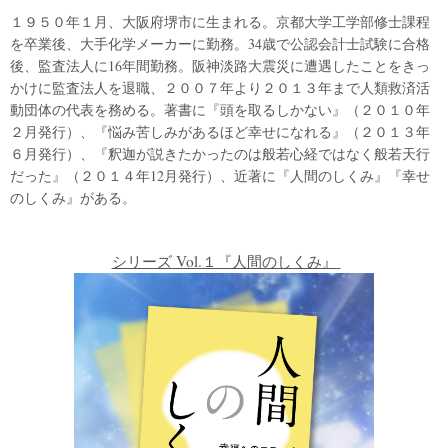
１９５０年１月、大阪府堺市に生まれる。京都大学工学部修士課程
を卒業後、大手化学メーカーに勤務。34歳で公認会計士試験に合格
後、監査法人に16年間勤務。阪神淡路大震災に遭遇したことをきっ
かけに監査法人を退職、２００７年より２０１３年まで人類救済活
動団体の代表を務める。著書に『頭を取るしかない』（２０１０年
２月発行）、『悩み苦しみがあるほど幸せになれる』（２０１３年
６月発行）、『釈迦が説きたかったのは般若心経ではなく般若天行
だった』（２０１４年12月発行）、近著に『人間のしくみ』『幸せ
のしくみ』がある。
シリーズ Vol.１『人間のしくみ』