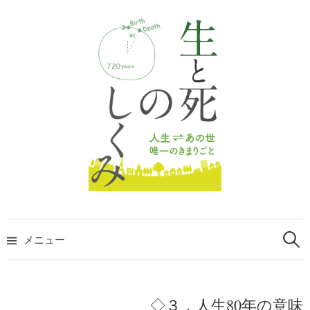
コ
ン
テ
ン
ツ
へ
ス
キ
ッ
プ
検
索:
メニュー
◇３．人生80年の意味