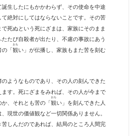
て誕生したにもかかわらず、その使命を中途
して絶対にしてはならないことです。その苦
まで死ぬという死にざまは、家族にそのまま
ふたたび自殺者が出たり、不慮の事故にあう
おも
者の「
観
い」が伝播し、家族もまた苦を刻む
簿のようなものであり、その人の刻んできた
えます。死にざまをみれば、その人が今まで
おも
のか、それとも苦の「
観
い」を刻んできた人
は、現世の価値観など一切関係ありません。
き苦しんだのであれば、結局のところ人間完