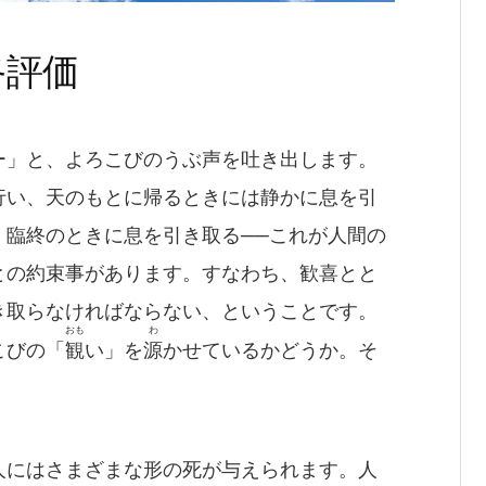
終評価
ー」と、よろこびのうぶ声を吐き出します。
行い、天のもとに帰るときには静かに息を引
、臨終のときに息を引き取る──これが人間の
との約束事があります。すなわち、歓喜とと
き取らなければならない、ということです。
おも
わ
こびの「
観
い」を
源
かせているかどうか。そ
人にはさまざまな形の死が与えられます。人