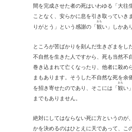
間を完成させた者の死はいわゆる「大往
ことなく、安らかに息を引き取っていき
おも
りがとう」という感謝の「
観
い」しかあ
ところが苦ばかりを刻んだ生きざまをし
不自然を生きた人ですから、死も当然不
巻き込まれて亡くなったり、他者に殺め
まもあります。そうした不自然な死を余
おも
を招き寄せたのであり、そこには「
観
い
までもありません。
絶対にしてはならない死に方というのが
かを決めるのはひとえに天であって、こ