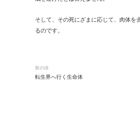
そして、その死にざまに応じて、肉体を
るのです。
投
前の項
転生界へ行く生命体
稿
ナ
ビ
ゲ
ー
シ