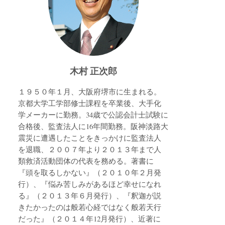
木村 正次郎
１９５０年１月、大阪府堺市に生まれる。
京都大学工学部修士課程を卒業後、大手化
学メーカーに勤務。34歳で公認会計士試験に
合格後、監査法人に16年間勤務。阪神淡路大
震災に遭遇したことをきっかけに監査法人
を退職、２００７年より２０１３年まで人
類救済活動団体の代表を務める。著書に
『頭を取るしかない』（２０１０年２月発
行）、『悩み苦しみがあるほど幸せになれ
る』（２０１３年６月発行）、『釈迦が説
きたかったのは般若心経ではなく般若天行
だった』（２０１４年12月発行）、近著に