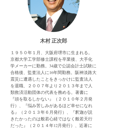
木村 正次郎
１９５０年１月、大阪府堺市に生まれる。
京都大学工学部修士課程を卒業後、大手化
学メーカーに勤務。34歳で公認会計士試験に
合格後、監査法人に16年間勤務。阪神淡路大
震災に遭遇したことをきっかけに監査法人
を退職、２００７年より２０１３年まで人
類救済活動団体の代表を務める。著書に
『頭を取るしかない』（２０１０年２月発
行）、『悩み苦しみがあるほど幸せになれ
る』（２０１３年６月発行）、『釈迦が説
きたかったのは般若心経ではなく般若天行
だった』（２０１４年12月発行）、近著に