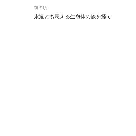
投
前の項
永遠とも思える生命体の旅を経て
稿
ナ
ビ
ゲ
ー
シ
ョ
ン