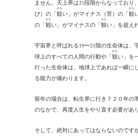
ません。天上界は21段階からなっており
おも
おも
び）の「
観
い」がマイナス（苦）の「
観
おも
おも
の「
観
い」がマイナスの「
観
い」を超え
宇宙界と呼ばれる19〜21階の生命体は
おも
球上のすべての人間の行動や「
観
い」を
行った生命体は、地球上であれば一瞬に
る能力が備わります。
留年の場合は、転生界に行き７２０年の
のなかで、再度人生をやり直す必要があ
そして、絶対にあってはならないのです