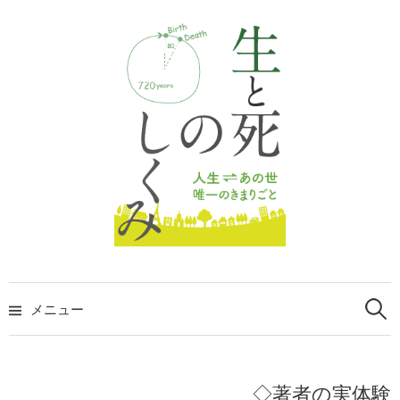
コ
ン
テ
ン
ツ
へ
ス
キ
ッ
プ
検
索:
メニュー
◇著者の実体験