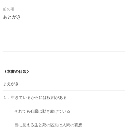
投
前の項
あとがき
稿
ナ
ビ
ゲ
ー
シ
ョ
《本書の目次》
ン
まえがき
１．生きているからには役割がある
それでも心臓は動き続けている
目に見える生と死の区別は人間の妄想