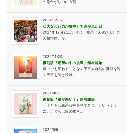
の割合がじつに８割…
2024/12/22
壮大な天行力が集中して注がれた日
2024年12月21日、年に一度の「天空超天行力
天授大祭」が…
2024/11/29
復刻版『絶望の中の挑戦』頒布開始
獄中でも変わることなく宇宙大自然の真理を説
く天声を受け続け、…
2024/9/23
復刻版『親が悪い！』頒布開始
「子どもは親の背中を見て育つ」というよう
に、子どもは親の生き…
2024/6/9