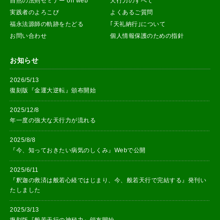
自然の法則セミナー on web
天行力のすべて
実践者のよろこび
よくあるご質問
福永法源師の軌跡をたどる
｢天礼納行｣について
お問い合わせ
個人情報保護のための指針
お知らせ
2026/5/13
復刻版『金運大逆転』頒布開始
2025/12/8
年一度の強大な天行力が流れる
2025/8/8
『今、知っておきたい病気のしくみ』Webで公開
2025/6/11
『釈迦の救済は般若心経ではじまり、今、般若天行で完結する』発刊い
たしました
2025/3/13
復刻版『般若天行の神秘力』頒布開始