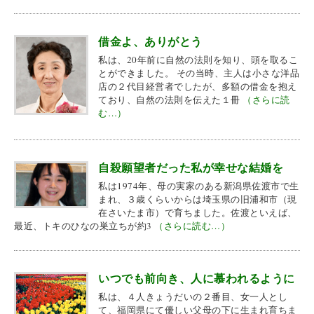
借金よ、ありがとう
私は、20年前に自然の法則を知り、頭を取るこ
とができました。 その当時、主人は小さな洋品
店の２代目経営者でしたが、多額の借金を抱え
ており、自然の法則を伝えた１冊
（さらに読
む…）
自殺願望者だった私が幸せな結婚を
私は1974年、母の実家のある新潟県佐渡市で生
まれ、３歳くらいからは埼玉県の旧浦和市（現
在さいたま市）で育ちました。佐渡といえば、
最近、トキのひなの巣立ちが約3
（さらに読む…）
いつでも前向き、人に慕われるように
私は、４人きょうだいの２番目、女一人とし
て、福岡県にて優しい父母の下に生まれ育ちま