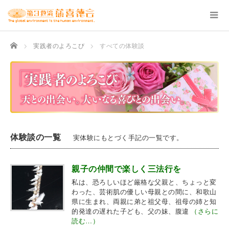
TOP
実践者のよろこび
すべての体験談
体験談の一覧
実体験にもとづく手記の一覧です。
親子の仲間で楽しく三法行を
私は、恐ろしいほど厳格な父親と、ちょっと変
わった、芸術肌の優しい母親との間に、和歌山
県に生まれ、両親に弟と祖父母、祖母の姉と知
的発達の遅れた子ども、父の妹、腹違
（さらに
読む…）