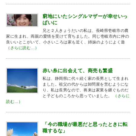
窮地にいたシングルマザーが幸せいっ
ぱいに
兄と２人きょうだいの私は、長崎県壱岐市の農
家に生まれ、両親の愛情を受けて育ちました。同じ壱岐市内に仲の
良いいとこがいて、小さいころは家も近く、姉妹のようによく遊
（さらに読む…）
赤い糸に出会えて、商売も繁盛
私は、静岡県に代々続く家の長男として生まれ
ました。祖父の代からは卸問屋を営むようにな
り、私は長男なので、将来は家業を継ぐものだ
と子どものころから思っていました。
（さらに
読む…）
「今の職場が最悪だと思ったときに転
職するな」