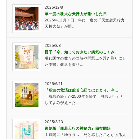
2025/12/8
年一度の壮大な天行力が集中した日
2025年12月７日、年に一度の「天空超天行力
天授大祭」が開…
2025/8/8
冊子『今、知っておきたい病気のしくみ…
現代医学の数々の誤解や問題点を浮き彫りにし
た本書。健康を握り…
2025/6/11
『釈迦の救済は般若心経ではじまり、今…
「般若心経」が2500年を経て「般若天行」と
してよみがえった…
2025/3/13
復刻版『般若天行の神秘力』頒布開始
１週間に「ゆううつ」だと感じたことがある人