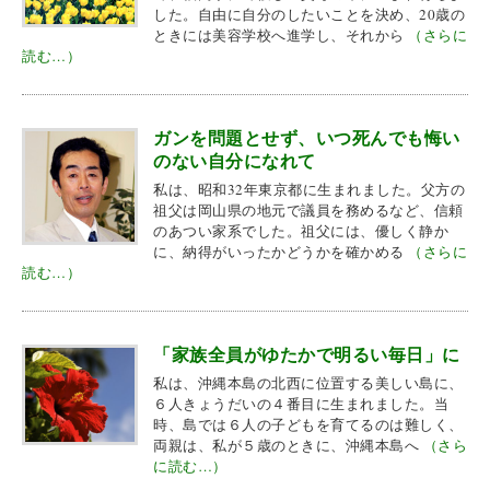
した。自由に自分のしたいことを決め、20歳の
ときには美容学校へ進学し、それから
（さらに
読む…）
ガンを問題とせず、いつ死んでも悔い
のない自分になれて
私は、昭和32年東京都に生まれました。父方の
祖父は岡山県の地元で議員を務めるなど、信頼
のあつい家系でした。祖父には、優しく静か
に、納得がいったかどうかを確かめる
（さらに
読む…）
「家族全員がゆたかで明るい毎日」に
私は、沖縄本島の北西に位置する美しい島に、
６人きょうだいの４番目に生まれました。当
時、島では６人の子どもを育てるのは難しく、
両親は、私が５歳のときに、沖縄本島へ
（さら
に読む…）