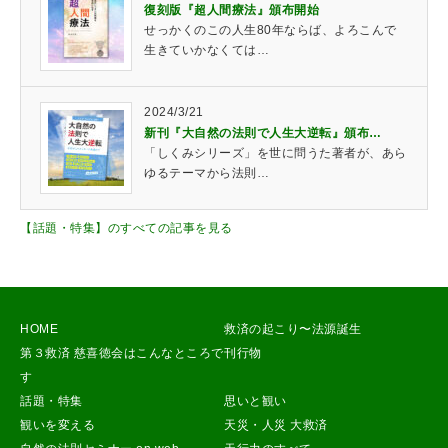
復刻版『超人間療法』頒布開始
せっかくのこの人生80年ならば、よろこんで
生きていかなくては…
2024/3/21
新刊『大自然の法則で人生大逆転』頒布…
「しくみシリーズ」を世に問うた著者が、あら
ゆるテーマから法則…
【話題・特集】のすべての記事を見る
HOME
救済の起こり〜法源誕生
第３救済 慈喜徳会はこんなところで
刊行物
す
話題・特集
思いと観い
観いを変える
天災・人災 大救済