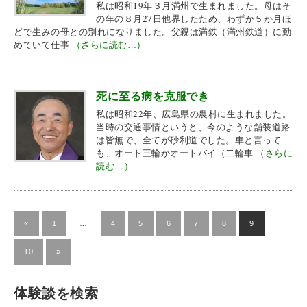
私は昭和19年３月満州で生まれました。母はそ
の年の８月27日他界したため、わずか５か月ほ
どで生みの母との別れになりました。父親は満鉄（満州鉄道）に勤
めていて仕事
（さらに読む…）
死に至る病を克服でき
私は昭和22年、広島県の農村に生まれました。
当時の交通事情というと、今のような舗装道路
は皆無で、全てが砂利道でした。車と言って
も、オート三輪かオートバイ（二輪車
（さらに
読む…）
«
1
…
4
5
6
7
8
9
10
»
体験談を検索