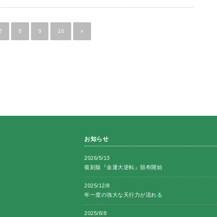
7
8
9
10
»
お知らせ
2026/5/13
復刻版『金運大逆転』頒布開始
2025/12/8
年一度の強大な天行力が流れる
2025/8/8