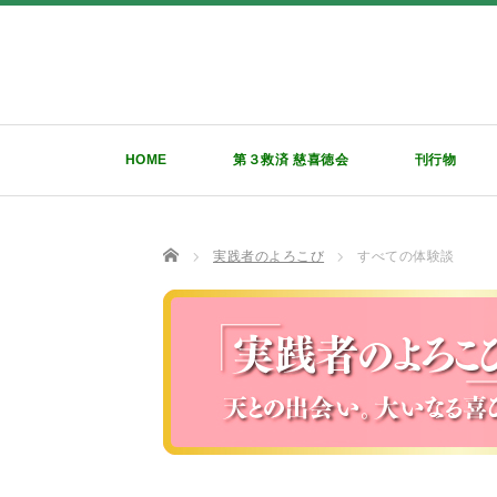
HOME
第３救済 慈喜徳会
刊行物
TOP
実践者のよろこび
すべての体験談