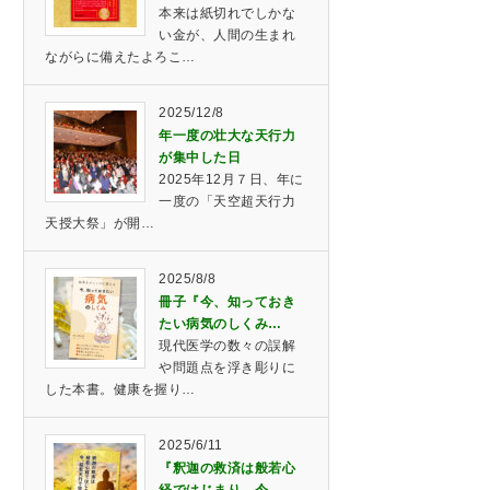
本来は紙切れでしかな
い金が、人間の生まれ
ながらに備えたよろこ…
2025/12/8
年一度の壮大な天行力
が集中した日
2025年12月７日、年に
一度の「天空超天行力
天授大祭」が開…
2025/8/8
冊子『今、知っておき
たい病気のしくみ…
現代医学の数々の誤解
や問題点を浮き彫りに
した本書。健康を握り…
2025/6/11
『釈迦の救済は般若心