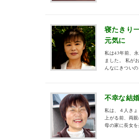
寝たきり
元気に
私は43年前、
ました。 私が
んなにきつい
不幸な結
私は、４人きょ
上がる前、両親
母の家に長女を