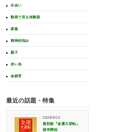
出会い
動画で見る体験談
家族
精神的悩み
親子
赤い糸
金銭苦
最近の話題・特集
2026/5/13
復刻版『金運大逆転』
頒布開始