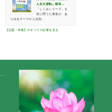
人生大逆転』頒布…
「しくみシリーズ」を
世に問うた著者が、あ
らゆるテーマから法則…
【話題・特集】のすべての記事を見る