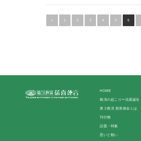
«
1
2
3
4
5
6
HOME
救済の起こり〜法源誕生
第３救済 慈喜徳会とは
刊行物
話題・特集
思いと観い