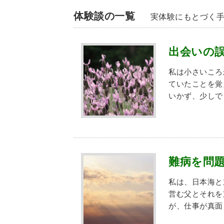
体験談の一覧
実体験にもとづく
出会いの
私は小さいころ
ていたことを覚
いかず、少し
難病を問
私は、日本海と
営む父とそれを
が、仕事が真面