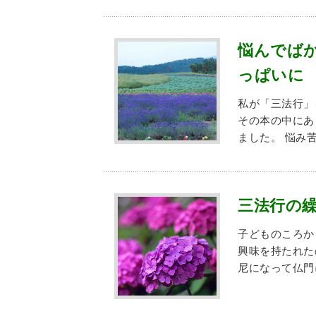
悩んでば
っぱいに
私が「三法行」
その本の中にあ
ました。 悩み
三法行の
子どものころか
興味を持たれた
尼になって仏