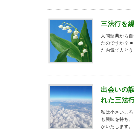
三法行を
人間聖典から自
たのですか？ 
た内気で人と
出会いの
れた三法
私は小さいころ
も興味を持ち、
がいたします。