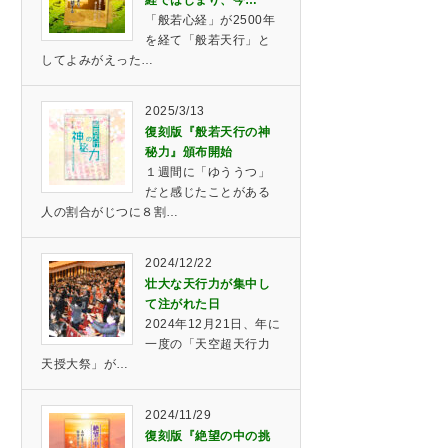
経ではじまり、今…
「般若心経」が2500年
を経て「般若天行」と
してよみがえった…
2025/3/13
復刻版『般若天行の神
秘力』頒布開始
１週間に「ゆううつ」
だと感じたことがある
人の割合がじつに８割…
2024/12/22
壮大な天行力が集中し
て注がれた日
2024年12月21日、年に
一度の「天空超天行力
天授大祭」が…
2024/11/29
復刻版『絶望の中の挑