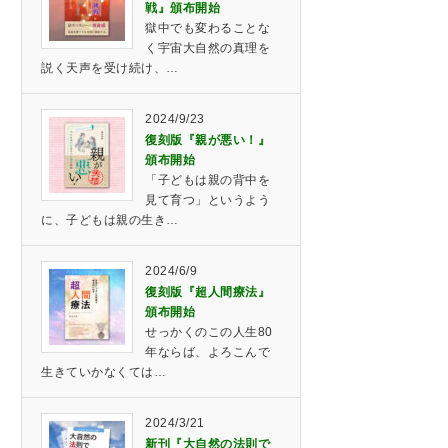
戦』頒布開始
獄中でも変わることな
く宇宙大自然の真理を
説く天声を受け続け、…
2024/9/23
復刻版『親が悪い！』
頒布開始
「子どもは親の背中を
見て育つ」というよう
に、子どもは親の生き…
2024/6/9
復刻版『超人間療法』
頒布開始
せっかくのこの人生80
年ならば、よろこんで
生きていかなくては…
2024/3/21
新刊『大自然の法則で