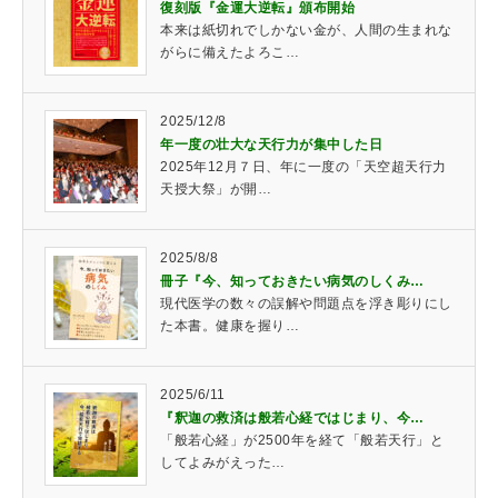
復刻版『金運大逆転』頒布開始
本来は紙切れでしかない金が、人間の生まれな
がらに備えたよろこ…
2025/12/8
年一度の壮大な天行力が集中した日
2025年12月７日、年に一度の「天空超天行力
天授大祭」が開…
2025/8/8
冊子『今、知っておきたい病気のしくみ…
現代医学の数々の誤解や問題点を浮き彫りにし
た本書。健康を握り…
2025/6/11
『釈迦の救済は般若心経ではじまり、今…
「般若心経」が2500年を経て「般若天行」と
してよみがえった…