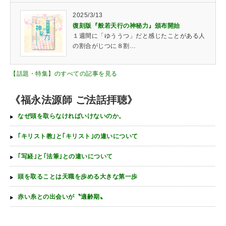
2025/3/13
復刻版『般若天行の神秘力』頒布開始
１週間に「ゆううつ」だと感じたことがある人
の割合がじつに８割…
【話題・特集】のすべての記事を見る
《福永法源師 ご法話拝聴》
なぜ頭を取らなければいけないのか。
｢キリスト教｣と｢キリスト｣の違いについて
｢写経｣と｢法筆｣との違いについて
頭を取ることは天職を歩める大きな第一歩
赤い糸との出会いが〝適齢期〟