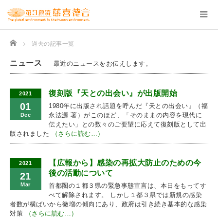
Home
過去の記事一覧
ニュース
最近のニュースをお伝えします。
復刻版『天との出会い』が出版開始
2021
01
1980年に出版され話題を呼んだ『天との出会い』（福
永法源 著）がこのほど、「そのままの内容を現代に
Dec
伝えたい」との数々のご要望に応えて復刻版として出
版されました
（さらに読む…）
【広報から】感染の再拡大防止のための今
2021
後の活動について
21
Mar
首都圏の１都３県の緊急事態宣言は、本日をもってす
べて解除されます。 しかし１都３県では新規の感染
者数が横ばいから微増の傾向にあり、政府は引き続き基本的な感染
対策
（さらに読む…）