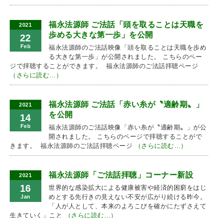
福永法源師 ご法話「頭を取ることは天職を
2021
歩める大きな第一歩」を公開
22
Feb
福永法源師のご法話映像「頭を取ることは天職を歩め
る大きな第一歩」が公開されました。 こちらのペー
ジで拝聴することができます。 福永法源師のご法話拝聴ページ
（さらに読む…）
福永法源師 ご法話「赤い糸が〝適齢期〟」
2021
を公開
14
Feb
福永法源師のご法話映像「赤い糸が〝適齢期〟」が公
開されました。 こちらのページで拝聴することがで
きます。 福永法源師のご法話拝聴ページ
（さらに読む…）
福永法源師「ご法話拝聴」コーナー新設
2021
16
世界的な感染拡大による健康被害や経済的困窮をはじ
めとする先行きの見えない不安が広がり続ける昨今。
Jan
「人が人として、本来のよろこびを確かにたずさえて
生きていく」こと
（さらに読む…）