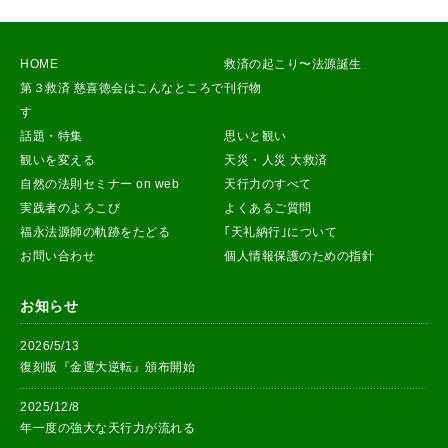
HOME
救済の起こり〜法源誕生
第３救済 慈喜徳会はこんなところで
刊行物
す
話題・特集
思いと観い
観いを変える
天災・人災 大救済
自然の法則セミナー on web
天行力のすべて
実践者のよろこび
よくあるご質問
福永法源師の軌跡をたどる
｢天礼納行｣について
お問い合わせ
個人情報保護のための指針
お知らせ
2026/5/13
復刻版『金運大逆転』頒布開始
2025/12/8
年一度の強大な天行力が流れる