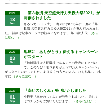
「第３救済 天空超天行力天授大祭2021」が
2020
開催されました
13
Dec
さる12月12日（土）、都内において年に一度の「第３
救済 天空超天行力天授大祭2021」が執り行われまし
た。 詳細は記事ページでお読みになれます。 第３救済 天
（さら
に読む…）
地球に「ありがとう」伝えるキャンペーン
2020
がスタート
03
Oct
「地球環境は人間環境である」との天声にもとづい
て、このたび「地球ありがとう33万人キャンペーン」
がスタートいたしました。より多くの方々のよろこびを結集し、地
球に
（さらに読む…）
『幸せのしくみ』発刊いたしました
2020
01
小冊子『幸せのしくみ』が発刊されました。 詳しく
はコチラからご覧いただけます。
（さらに読む…）
Sep