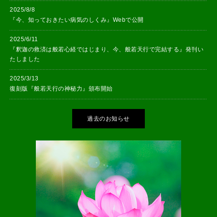
2025/8/8
『今、知っておきたい病気のしくみ』Webで公開
2025/6/11
『釈迦の救済は般若心経ではじまり、今、般若天行で完結する』発刊い
たしました
2025/3/13
復刻版『般若天行の神秘力』頒布開始
過去のお知らせ