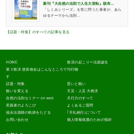
新刊『大自然の法則で人生大逆転』頒布…
「しくみシリーズ」を世に問うた著者が、あら
ゆるテーマから法則…
【話題・特集】のすべての記事を見る
HOME
救済の起こり〜法源誕生
第３救済 慈喜徳会はこんなところで
刊行物
す
話題・特集
思いと観い
観いを変える
天災・人災 大救済
自然の法則セミナー on web
天行力のすべて
実践者のよろこび
よくあるご質問
福永法源師の軌跡をたどる
｢天礼納行｣について
お問い合わせ
個人情報保護のための指針