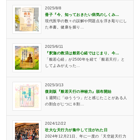
2025/8/8
冊子『今、知っておきたい病気のしくみ…
現代医学の数々の誤解や問題点を浮き彫りにし
た本書。健康を握り…
2025/6/11
『釈迦の救済は般若心経ではじまり、今…
「般若心経」が2500年を経て「般若天行」と
してよみがえった…
2025/3/13
復刻版『般若天行の神秘力』頒布開始
１週間に「ゆううつ」だと感じたことがある人
の割合がじつに８割…
2024/12/22
壮大な天行力が集中して注がれた日
2024年12月21日、年に一度の「天空超天行力