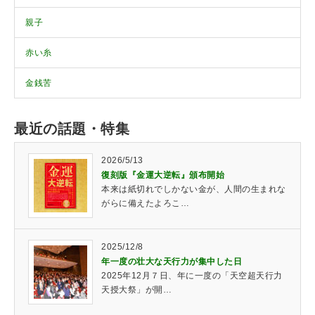
親子
赤い糸
金銭苦
最近の話題・特集
2026/5/13
復刻版『金運大逆転』頒布開始
本来は紙切れでしかない金が、人間の生まれな
がらに備えたよろこ…
2025/12/8
年一度の壮大な天行力が集中した日
2025年12月７日、年に一度の「天空超天行力
天授大祭」が開…