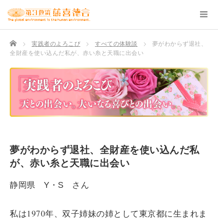
TOP
実践者のよろこび
すべての体験談
夢がわからず退社、
全財産を使い込んだ私が、赤い糸と天職に出会い
夢がわからず退社、全財産を使い込んだ私
が、赤い糸と天職に出会い
静岡県 Y・S さん
私は1970年、双子姉妹の姉として東京都に生まれま