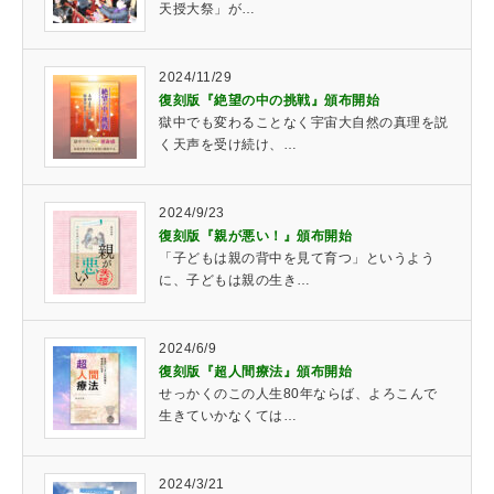
天授大祭」が…
2024/11/29
復刻版『絶望の中の挑戦』頒布開始
獄中でも変わることなく宇宙大自然の真理を説
く天声を受け続け、…
2024/9/23
復刻版『親が悪い！』頒布開始
「子どもは親の背中を見て育つ」というよう
に、子どもは親の生き…
2024/6/9
復刻版『超人間療法』頒布開始
せっかくのこの人生80年ならば、よろこんで
生きていかなくては…
2024/3/21