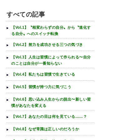
すべての記事
【Vol.1】〝相変わらずの自分〟から〝進化す
る自分〟へのスイッチ転換
【Vol.2】努力を成功させる三つの気づき
【Vol.3】人生は習慣によって作られる〜自分
のことは自分が一番知らない
【Vol.4】私たちは習慣で生きている
【Vol.5】習慣が持つ力に気づこう
【Vol.6】思い込み人生からの脱出〜新しい習
慣があなたを変える
【Vol.7】あなたの目は何を見ている……？
【Vol.8】なぜ常識は正しいのだろうか