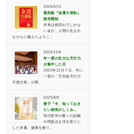
2026/5/13
復刻版『金運大逆転』
頒布開始
本来は紙切れでしかな
い金が、人間の生まれ
ながらに備えたよろこ…
2025/12/8
年一度の壮大な天行力
が集中した日
2025年12月７日、年に
一度の「天空超天行力
天授大祭」が開…
2025/8/8
冊子『今、知っておき
たい病気のしくみ…
現代医学の数々の誤解
や問題点を浮き彫りに
した本書。健康を握り…