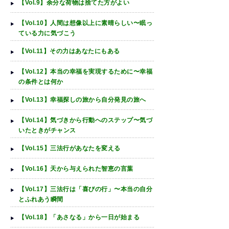
【Vol.9】余分な荷物は捨てた方がよい
【Vol.10】人間は想像以上に素晴らしい〜眠っ
ている力に気づこう
【Vol.11】その力はあなたにもある
【Vol.12】本当の幸福を実現するために〜幸福
の条件とは何か
【Vol.13】幸福探しの旅から自分発見の旅へ
【Vol.14】気づきから行動へのステップ〜気づ
いたときがチャンス
【Vol.15】三法行があなたを変える
【Vol.16】天から与えられた智恵の言葉
【Vol.17】三法行は「喜びの行」〜本当の自分
とふれあう瞬間
【Vol.18】「あさなる」から一日が始まる