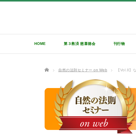
HOME
第３救済 慈喜徳会
刊行物
TOP
自然の法則セミナー on Web
【Vol.