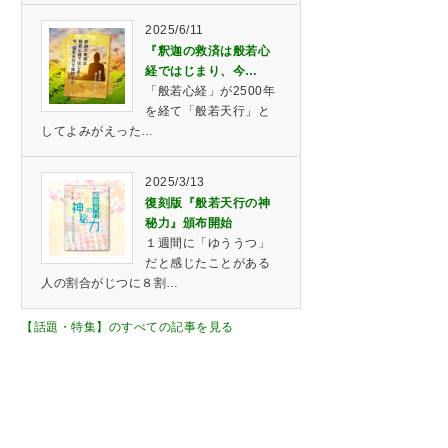
2025/6/11
『釈迦の救済は般若心
経ではじまり、今…
「般若心経」が2500年
を経て「般若天行」と
してよみがえった…
2025/3/13
復刻版『般若天行の神
秘力』頒布開始
１週間に「ゆううつ」
だと感じたことがある
人の割合がじつに８割…
【話題・特集】のすべての記事を見る