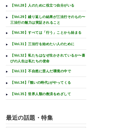
【Vol.28】人のために役立つ自分がいる
【Vol.29】繰り返しの結果が三法行そのもの〜
三法行の魅力は実証されること
【Vol.30】すべては「行う」ことから始まる
【Vol.31】三法行を始めたい人のために
【Vol.32】私たちはなぜ生かされているか〜喜
びの人生は私たちの使命
【Vol.33】不自然に歪んだ環境の中で
【Vol.34】｢観いの時代｣がやってくる
【Vol.35】世界人類の救済をめざして
最近の話題・特集