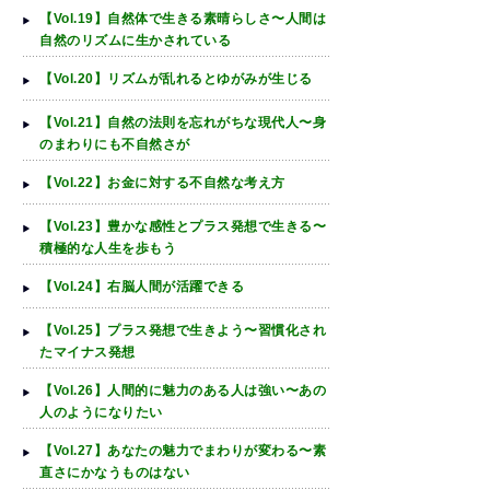
【Vol.19】自然体で生きる素晴らしさ〜人間は
自然のリズムに生かされている
【Vol.20】リズムが乱れるとゆがみが生じる
【Vol.21】自然の法則を忘れがちな現代人〜身
のまわりにも不自然さが
【Vol.22】お金に対する不自然な考え方
【Vol.23】豊かな感性とプラス発想で生きる〜
積極的な人生を歩もう
【Vol.24】右脳人間が活躍できる
【Vol.25】プラス発想で生きよう〜習慣化され
たマイナス発想
【Vol.26】人間的に魅力のある人は強い〜あの
人のようになりたい
【Vol.27】あなたの魅力でまわりが変わる〜素
直さにかなうものはない