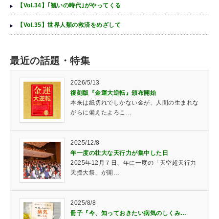
【Vol.34】｢観いの時代｣がやってくる
【Vol.35】世界人類の救済をめざして
最近の話題・特集
2026/5/13
復刻版『金運大逆転』頒布開始
本来は紙切れでしかない金が、人間の生まれな
がらに備えたよろこ…
2025/12/8
年一度の壮大な天行力が集中した日
2025年12月７日、年に一度の「天空超天行力
天授大祭」が開…
2025/8/8
冊子『今、知っておきたい病気のしくみ…