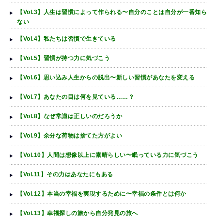
【Vol.3】人生は習慣によって作られる〜自分のことは自分が一番知ら
ない
【Vol.4】私たちは習慣で生きている
【Vol.5】習慣が持つ力に気づこう
【Vol.6】思い込み人生からの脱出〜新しい習慣があなたを変える
【Vol.7】あなたの目は何を見ている……？
【Vol.8】なぜ常識は正しいのだろうか
【Vol.9】余分な荷物は捨てた方がよい
【Vol.10】人間は想像以上に素晴らしい〜眠っている力に気づこう
【Vol.11】その力はあなたにもある
【Vol.12】本当の幸福を実現するために〜幸福の条件とは何か
【Vol.13】幸福探しの旅から自分発見の旅へ