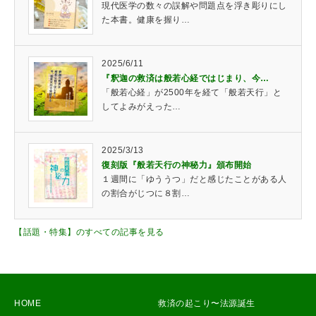
現代医学の数々の誤解や問題点を浮き彫りにし
た本書。健康を握り…
2025/6/11
『釈迦の救済は般若心経ではじまり、今…
「般若心経」が2500年を経て「般若天行」と
してよみがえった…
2025/3/13
復刻版『般若天行の神秘力』頒布開始
１週間に「ゆううつ」だと感じたことがある人
の割合がじつに８割…
【話題・特集】のすべての記事を見る
HOME
救済の起こり〜法源誕生