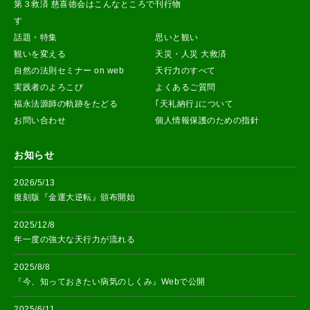
第３救済 慈喜徳会はこんなところで
刊行物
す
話題・特集
思いと観い
観いを変える
天災・人災 大救済
自然の法則セミナー on web
天行力のすべて
実践者のよろこび
よくあるご質問
福永法源師の軌跡をたどる
｢天礼納行｣について
お問い合わせ
個人情報保護のための指針
お知らせ
2026/5/13
復刻版『金運大逆転』頒布開始
2025/12/8
年一度の強大な天行力が流れる
2025/8/8
『今、知っておきたい病気のしくみ』Webで公開
2025/6/11