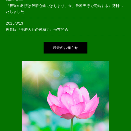
『釈迦の救済は般若心経ではじまり、今、般若天行で完結する』発刊い
たしました
2025/3/13
復刻版『般若天行の神秘力』頒布開始
過去のお知らせ