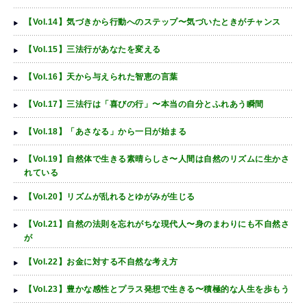
【Vol.14】気づきから行動へのステップ〜気づいたときがチャンス
【Vol.15】三法行があなたを変える
【Vol.16】天から与えられた智恵の言葉
【Vol.17】三法行は「喜びの行」〜本当の自分とふれあう瞬間
【Vol.18】「あさなる」から一日が始まる
【Vol.19】自然体で生きる素晴らしさ〜人間は自然のリズムに生かさ
れている
【Vol.20】リズムが乱れるとゆがみが生じる
【Vol.21】自然の法則を忘れがちな現代人〜身のまわりにも不自然さ
が
【Vol.22】お金に対する不自然な考え方
【Vol.23】豊かな感性とプラス発想で生きる〜積極的な人生を歩もう