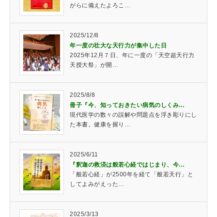
がらに備えたよろこ…
2025/12/8
年一度の壮大な天行力が集中した日
2025年12月７日、年に一度の「天空超天行力
天授大祭」が開…
2025/8/8
冊子『今、知っておきたい病気のしくみ…
現代医学の数々の誤解や問題点を浮き彫りにし
た本書。健康を握り…
2025/6/11
『釈迦の救済は般若心経ではじまり、今…
「般若心経」が2500年を経て「般若天行」と
してよみがえった…
2025/3/13