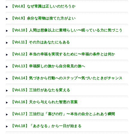
【Vol.8】なぜ常識は正しいのだろうか
【Vol.9】余分な荷物は捨てた方がよい
【Vol.10】人間は想像以上に素晴らしい〜眠っている力に気づこう
【Vol.11】その力はあなたにもある
【Vol.12】本当の幸福を実現するために〜幸福の条件とは何か
【Vol.13】幸福探しの旅から自分発見の旅へ
【Vol.14】気づきから行動へのステップ〜気づいたときがチャンス
【Vol.15】三法行があなたを変える
【Vol.16】天から与えられた智恵の言葉
【Vol.17】三法行は「喜びの行」〜本当の自分とふれあう瞬間
【Vol.18】「あさなる」から一日が始まる