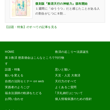
復刻版『般若天行の神秘力』頒布開始
１週間に「ゆううつ」だと感じたことがある人
の割合がじつに８割…
【話題・特集】のすべての記事を見る
HOME
救済の起こり〜法源誕生
第３救済 慈喜徳会はこんなところで
刊行物
す
話題・特集
思いと観い
観いを変える
天災・人災 大救済
自然の法則セミナー on web
天行力のすべて
実践者のよろこび
よくあるご質問
福永法源師の軌跡をたどる
｢天礼納行｣について
お問い合わせ
個人情報保護のための指針