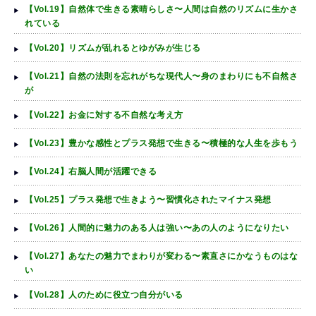
【Vol.19】自然体で生きる素晴らしさ〜人間は自然のリズムに生かさ
れている
【Vol.20】リズムが乱れるとゆがみが生じる
【Vol.21】自然の法則を忘れがちな現代人〜身のまわりにも不自然さ
が
【Vol.22】お金に対する不自然な考え方
【Vol.23】豊かな感性とプラス発想で生きる〜積極的な人生を歩もう
【Vol.24】右脳人間が活躍できる
【Vol.25】プラス発想で生きよう〜習慣化されたマイナス発想
【Vol.26】人間的に魅力のある人は強い〜あの人のようになりたい
【Vol.27】あなたの魅力でまわりが変わる〜素直さにかなうものはな
い
【Vol.28】人のために役立つ自分がいる