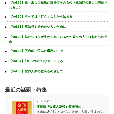
【Vol.29】繰り返しの結果が三法行そのもの〜三法行の魅力は実証さ
れること
【Vol.30】すべては「行う」ことから始まる
【Vol.31】三法行を始めたい人のために
【Vol.32】私たちはなぜ生かされているか〜喜びの人生は私たちの使
命
【Vol.33】不自然に歪んだ環境の中で
【Vol.34】｢観いの時代｣がやってくる
【Vol.35】世界人類の救済をめざして
最近の話題・特集
2026/5/13
復刻版『金運大逆転』頒布開始
本来は紙切れでしかない金が、人間の生まれな