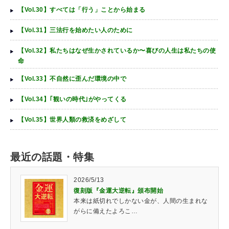
【Vol.30】すべては「行う」ことから始まる
【Vol.31】三法行を始めたい人のために
【Vol.32】私たちはなぜ生かされているか〜喜びの人生は私たちの使
命
【Vol.33】不自然に歪んだ環境の中で
【Vol.34】｢観いの時代｣がやってくる
【Vol.35】世界人類の救済をめざして
最近の話題・特集
2026/5/13
復刻版『金運大逆転』頒布開始
本来は紙切れでしかない金が、人間の生まれな
がらに備えたよろこ…