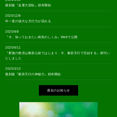
復刻版『金運大逆転』頒布開始
2025/12/8
年一度の強大な天行力が流れる
2025/8/8
『今、知っておきたい病気のしくみ』Webで公開
2025/6/11
『釈迦の救済は般若心経ではじまり、今、般若天行で完結する』発刊い
たしました
2025/3/13
復刻版『般若天行の神秘力』頒布開始
過去のお知らせ