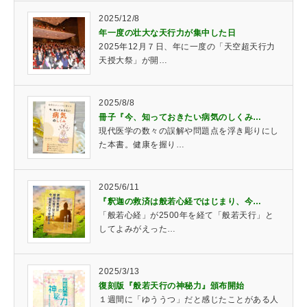
2025/12/8
年一度の壮大な天行力が集中した日
2025年12月７日、年に一度の「天空超天行力
天授大祭」が開…
2025/8/8
冊子『今、知っておきたい病気のしくみ…
現代医学の数々の誤解や問題点を浮き彫りにし
た本書。健康を握り…
2025/6/11
『釈迦の救済は般若心経ではじまり、今…
「般若心経」が2500年を経て「般若天行」と
してよみがえった…
2025/3/13
復刻版『般若天行の神秘力』頒布開始
１週間に「ゆううつ」だと感じたことがある人