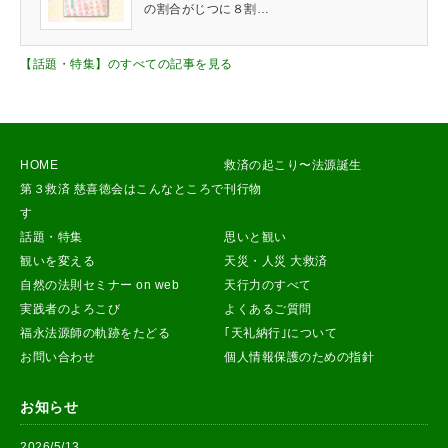
の割合がじつに８割…
【話題・特集】のすべての記事を見る
HOME
救済の起こり〜法源誕生
第３救済 慈喜徳会はこんなところで
刊行物
す
話題・特集
思いと観い
観いを変える
天災・人災 大救済
自然の法則セミナー on web
天行力のすべて
実践者のよろこび
よくあるご質問
福永法源師の軌跡をたどる
｢天礼納行｣について
お問い合わせ
個人情報保護のための指針
お知らせ
2026/5/13