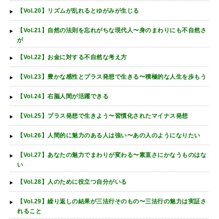
【Vol.20】リズムが乱れるとゆがみが生じる
【Vol.21】自然の法則を忘れがちな現代人〜身のまわりにも不自然さ
が
【Vol.22】お金に対する不自然な考え方
【Vol.23】豊かな感性とプラス発想で生きる〜積極的な人生を歩もう
【Vol.24】右脳人間が活躍できる
【Vol.25】プラス発想で生きよう〜習慣化されたマイナス発想
【Vol.26】人間的に魅力のある人は強い〜あの人のようになりたい
【Vol.27】あなたの魅力でまわりが変わる〜素直さにかなうものはな
い
【Vol.28】人のために役立つ自分がいる
【Vol.29】繰り返しの結果が三法行そのもの〜三法行の魅力は実証さ
れること