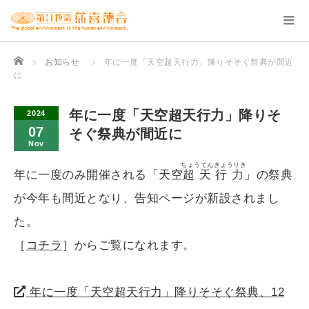
Home
お知らせ
年に一度「天空超天行力」降りそそぐ祭典が間近
に
年に一度「天空超天行力」降りそ
2024
07
そぐ祭典が間近に
Nov
ちょうてんぎょうりき
年に一度のみ開催される「天空
超天行力
」の祭典
が今年も間近となり、告知ページが新設されまし
た。
［
コチラ
］からご覧になれます。
年に一度「天空超天行力」降りそそぐ祭典、12