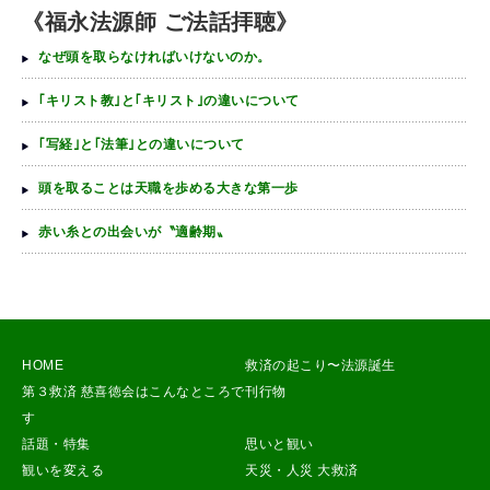
《福永法源師 ご法話拝聴》
なぜ頭を取らなければいけないのか。
｢キリスト教｣と｢キリスト｣の違いについて
｢写経｣と｢法筆｣との違いについて
頭を取ることは天職を歩める大きな第一歩
赤い糸との出会いが〝適齢期〟
HOME
救済の起こり〜法源誕生
第３救済 慈喜徳会はこんなところで
刊行物
す
話題・特集
思いと観い
観いを変える
天災・人災 大救済