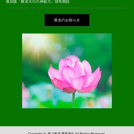
復刻版『般若天行の神秘力』頒布開始
過去のお知らせ
Copyright ©
第３救済 慈喜徳会
All Rights Reserved.