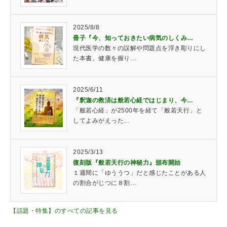
2025/8/8
冊子『今、知っておきたい病気のしくみ…
現代医学の数々の誤解や問題点を浮き彫りにし
た本書。健康を握り…
2025/6/11
『釈迦の救済は般若心経ではじまり、今…
「般若心経」が2500年を経て「般若天行」と
してよみがえった…
2025/3/13
復刻版『般若天行の神秘力』頒布開始
１週間に「ゆううつ」だと感じたことがある人
の割合がじつに８割…
【話題・特集】のすべての記事を見る