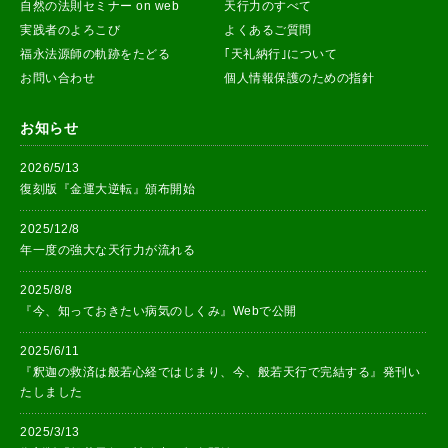
自然の法則セミナー on web
天行力のすべて
実践者のよろこび
よくあるご質問
福永法源師の軌跡をたどる
｢天礼納行｣について
お問い合わせ
個人情報保護のための指針
お知らせ
2026/5/13
復刻版『金運大逆転』頒布開始
2025/12/8
年一度の強大な天行力が流れる
2025/8/8
『今、知っておきたい病気のしくみ』Webで公開
2025/6/11
『釈迦の救済は般若心経ではじまり、今、般若天行で完結する』発刊い
たしました
2025/3/13