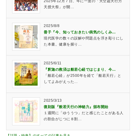
2025年12月７日、年に一度の「天空超天行力
天授大祭」が開…
2025/8/8
冊子『今、知っておきたい病気のしくみ…
現代医学の数々の誤解や問題点を浮き彫りにし
た本書。健康を握り…
2025/6/11
『釈迦の救済は般若心経ではじまり、今…
「般若心経」が2500年を経て「般若天行」と
してよみがえった…
2025/3/13
復刻版『般若天行の神秘力』頒布開始
１週間に「ゆううつ」だと感じたことがある人
の割合がじつに８割…
【話題・特集】のすべての記事を見る