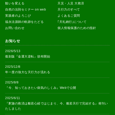
観いを変える
天災・人災 大救済
自然の法則セミナー on web
天行力のすべて
実践者のよろこび
よくあるご質問
福永法源師の軌跡をたどる
｢天礼納行｣について
お問い合わせ
個人情報保護のための指針
お知らせ
2026/5/13
復刻版『金運大逆転』頒布開始
2025/12/8
年一度の強大な天行力が流れる
2025/8/8
『今、知っておきたい病気のしくみ』Webで公開
2025/6/11
『釈迦の救済は般若心経ではじまり、今、般若天行で完結する』発刊い
たしました