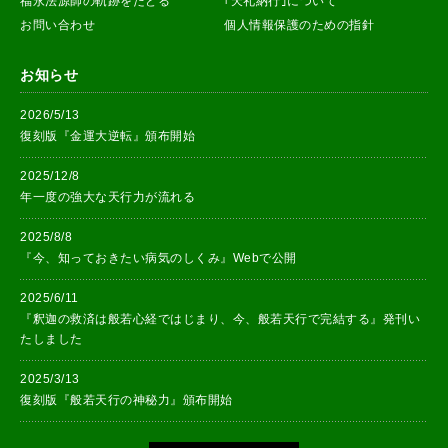
福永法源師の軌跡をたどる
｢天礼納行｣について
お問い合わせ
個人情報保護のための指針
お知らせ
2026/5/13
復刻版『金運大逆転』頒布開始
2025/12/8
年一度の強大な天行力が流れる
2025/8/8
『今、知っておきたい病気のしくみ』Webで公開
2025/6/11
『釈迦の救済は般若心経ではじまり、今、般若天行で完結する』発刊い
たしました
2025/3/13
復刻版『般若天行の神秘力』頒布開始