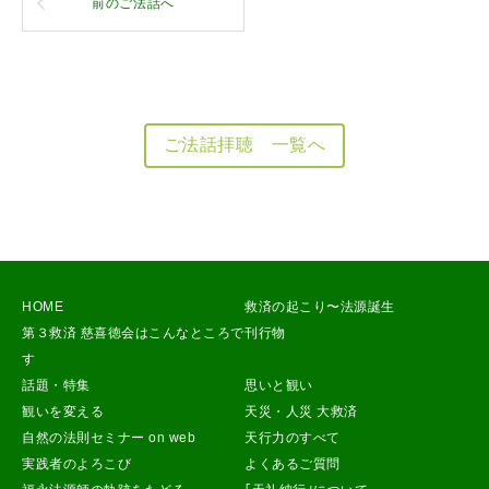
前のご法話へ
ご法話拝聴 一覧へ
HOME
救済の起こり〜法源誕生
第３救済 慈喜徳会はこんなところで
刊行物
す
話題・特集
思いと観い
観いを変える
天災・人災 大救済
自然の法則セミナー on web
天行力のすべて
実践者のよろこび
よくあるご質問