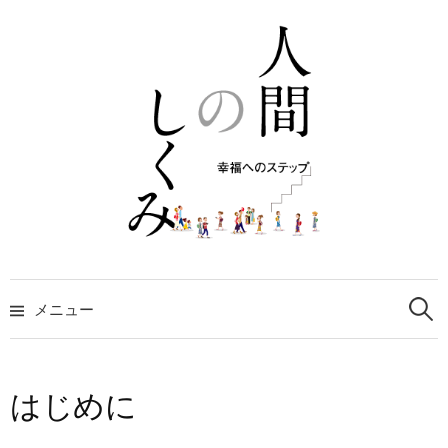
コ
ン
テ
ン
ツ
へ
ス
キ
ッ
プ
検
索:
メニュー
はじめに