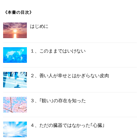
ー
シ
《本書の目次》
ョ
はじめに
ン
１、このままではいけない
２、善い人が幸せとはかぎらない皮肉
３、｢観い｣の存在を知った
４、ただの臓器ではなかった｢心臓｣