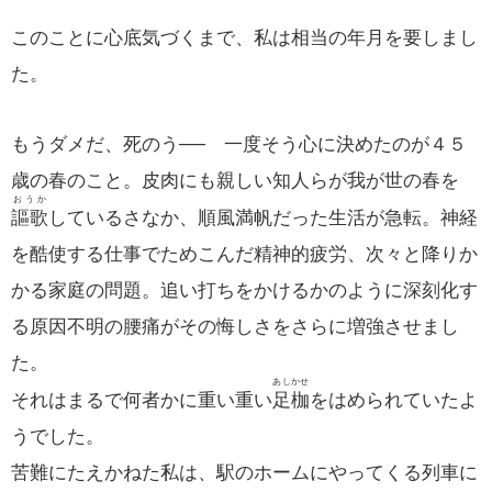
このことに心底気づくまで、私は相当の年月を要しまし
た。
もうダメだ、死のう── 一度そう心に決めたのが４５
歳の春のこと。皮肉にも親しい知人らが我が世の春を
おうか
謳歌
しているさなか、順風満帆だった生活が急転。神経
を酷使する仕事でためこんだ精神的疲労、次々と降りか
かる家庭の問題。追い打ちをかけるかのように深刻化す
る原因不明の腰痛がその悔しさをさらに増強させまし
た。
あしかせ
それはまるで何者かに重い重い
足枷
をはめられていたよ
うでした。
苦難にたえかねた私は、駅のホームにやってくる列車に