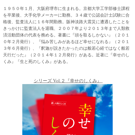
１９５０年１月、大阪府堺市に生まれる。京都大学工学部修士課程
を卒業後、大手化学メーカーに勤務。３４歳で公認会計士試験に合
格後、監査法人に１６年間勤務。阪神淡路大震災に遭遇したことを
きっかけに監査法人を退職、２００７年より２０１３年まで人類救
済活動団体の代表を務める。著書に『頭を取るしかない』（２０１
０年２月発行）、『悩み苦しみがあるほど幸せになれる』（２０１
３年６月発行）、『釈迦が説きたかったのは般若心経ではなく般若
天行だった』（２０１４年１２月発行）がある。近著に『幸せのし
くみ』『生と死のしくみ』がある。
シリーズ Vol.２『幸せのしくみ』