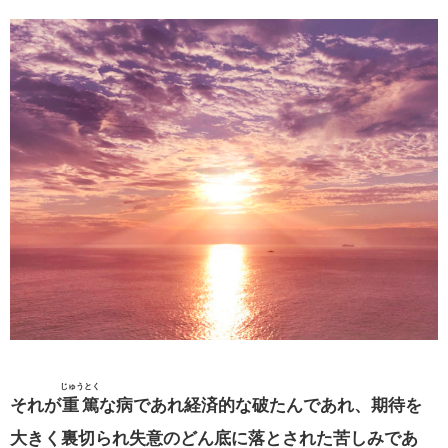
じゅうとく
それが
重篤
な病であれ経済的な破たんであれ、期待を
大きく裏切られ失意のどん底に落とされた苦しみであ