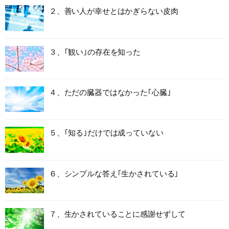
２、善い人が幸せとはかぎらない皮肉
３、｢観い｣の存在を知った
４、ただの臓器ではなかった｢心臓｣
５、｢知る｣だけでは成っていない
６、シンプルな答え｢生かされている｣
７、生かされていることに感謝せずして