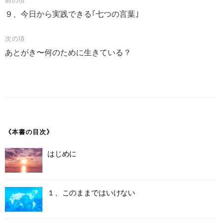
投
９、今日から実践できる｢七つの言葉｣
稿
ナ
次の項
ビ
あとがき〜何のために生きている？
ゲ
ー
シ
ョ
ン
《本書の目次》
はじめに
１、このままではいけない