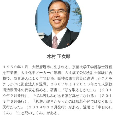
木村 正次郎
１９５０年１月、大阪府堺市に生まれる。京都大学工学部修士課程
を卒業後、大手化学メーカーに勤務。３４歳で公認会計士試験に合
格後、監査法人に１６年間勤務。阪神淡路大震災に遭遇したことを
きっかけに監査法人を退職、２００７年より２０１３年まで人類救
済活動団体の代表を務める。著書に『頭を取るしかない』（２０１
０年２月発行）、『悩み苦しみがあるほど幸せになれる』（２０１
３年６月発行）、『釈迦が説きたかったのは般若心経ではなく般若
天行だった』（２０１４年１２月発行）がある。近著に『幸せのし
くみ』『生と死のしくみ』がある。