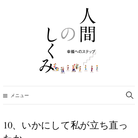
コ
ン
テ
ン
ツ
へ
ス
キ
ッ
プ
検
索:
メニュー
10、いかにして私が立ち直っ