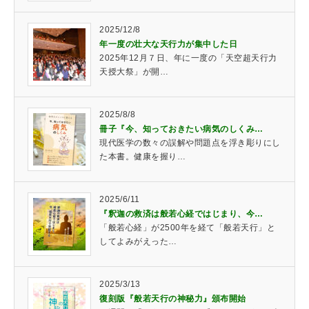
2025/12/8
年一度の壮大な天行力が集中した日
2025年12月７日、年に一度の「天空超天行力
天授大祭」が開…
2025/8/8
冊子『今、知っておきたい病気のしくみ…
現代医学の数々の誤解や問題点を浮き彫りにし
た本書。健康を握り…
2025/6/11
『釈迦の救済は般若心経ではじまり、今…
「般若心経」が2500年を経て「般若天行」と
してよみがえった…
2025/3/13
復刻版『般若天行の神秘力』頒布開始