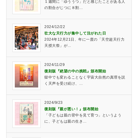
１週間に「ゆううつ」だと感じたことがある人
の割合がじつに８割…
2024/12/22
壮大な天行力が集中して注がれた日
2024年12月21日、年に一度の「天空超天行力
天授大祭」が…
2024/11/29
復刻版『絶望の中の挑戦』頒布開始
獄中でも変わることなく宇宙大自然の真理を説
く天声を受け続け、…
2024/9/23
復刻版『親が悪い！』頒布開始
「子どもは親の背中を見て育つ」というよう
に、子どもは親の生き…