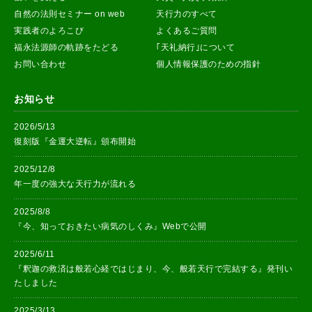
自然の法則セミナー on web
天行力のすべて
実践者のよろこび
よくあるご質問
福永法源師の軌跡をたどる
｢天礼納行｣について
お問い合わせ
個人情報保護のための指針
お知らせ
2026/5/13
復刻版『金運大逆転』頒布開始
2025/12/8
年一度の強大な天行力が流れる
2025/8/8
『今、知っておきたい病気のしくみ』Webで公開
2025/6/11
『釈迦の救済は般若心経ではじまり、今、般若天行で完結する』発刊い
たしました
2025/3/13