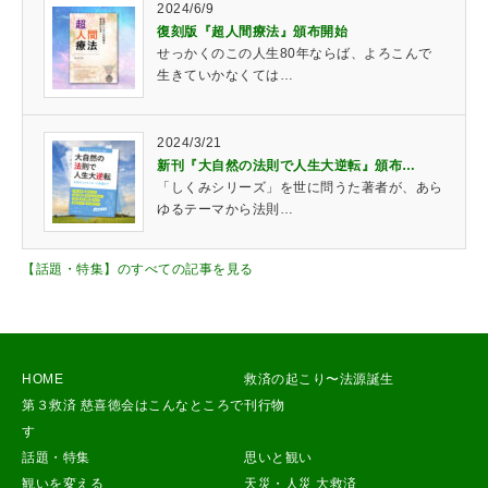
2024/6/9
復刻版『超人間療法』頒布開始
せっかくのこの人生80年ならば、よろこんで
生きていかなくては…
2024/3/21
新刊『大自然の法則で人生大逆転』頒布…
「しくみシリーズ」を世に問うた著者が、あら
ゆるテーマから法則…
【話題・特集】のすべての記事を見る
HOME
救済の起こり〜法源誕生
第３救済 慈喜徳会はこんなところで
刊行物
す
話題・特集
思いと観い
観いを変える
天災・人災 大救済