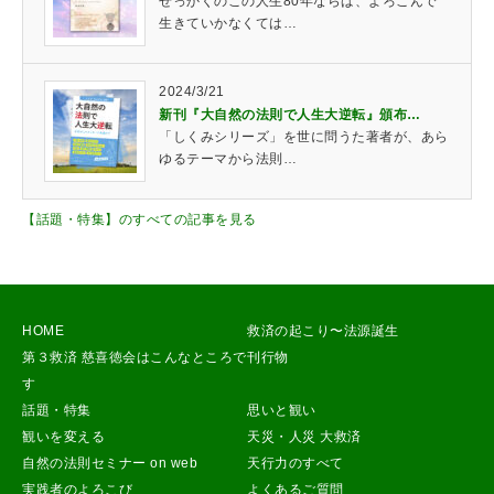
せっかくのこの人生80年ならば、よろこんで
生きていかなくては…
2024/3/21
新刊『大自然の法則で人生大逆転』頒布…
「しくみシリーズ」を世に問うた著者が、あら
ゆるテーマから法則…
【話題・特集】のすべての記事を見る
HOME
救済の起こり〜法源誕生
第３救済 慈喜徳会はこんなところで
刊行物
す
話題・特集
思いと観い
観いを変える
天災・人災 大救済
自然の法則セミナー on web
天行力のすべて
実践者のよろこび
よくあるご質問