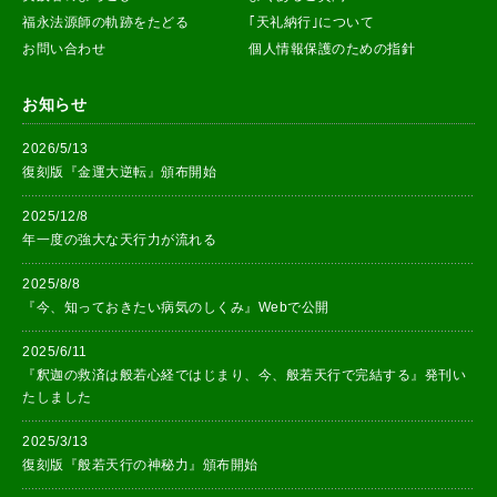
福永法源師の軌跡をたどる
｢天礼納行｣について
お問い合わせ
個人情報保護のための指針
お知らせ
2026/5/13
復刻版『金運大逆転』頒布開始
2025/12/8
年一度の強大な天行力が流れる
2025/8/8
『今、知っておきたい病気のしくみ』Webで公開
2025/6/11
『釈迦の救済は般若心経ではじまり、今、般若天行で完結する』発刊い
たしました
2025/3/13
復刻版『般若天行の神秘力』頒布開始