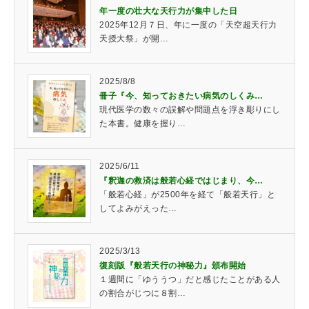
年一度の壮大な天行力が集中した日
2025年12月７日、年に一度の「天空超天行力
天授大祭」が開…
2025/8/8
冊子『今、知っておきたい病気のしくみ…
現代医学の数々の誤解や問題点を浮き彫りにし
た本書。健康を握り…
2025/6/11
『釈迦の救済は般若心経ではじまり、今…
「般若心経」が2500年を経て「般若天行」と
してよみがえった…
2025/3/13
復刻版『般若天行の神秘力』頒布開始
１週間に「ゆううつ」だと感じたことがある人
の割合がじつに８割…