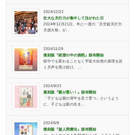
2024/12/22
壮大な天行力が集中して注がれた日
2024年12月21日、年に一度の「天空超天行力
天授大祭」が…
2024/11/29
復刻版『絶望の中の挑戦』頒布開始
獄中でも変わることなく宇宙大自然の真理を説
く天声を受け続け、…
2024/9/23
復刻版『親が悪い！』頒布開始
「子どもは親の背中を見て育つ」というよう
に、子どもは親の生き…
2024/6/9
復刻版『超人間療法』頒布開始