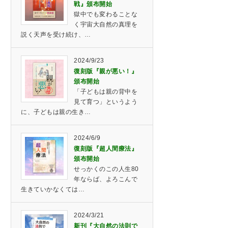
戦』頒布開始
獄中でも変わることな
く宇宙大自然の真理を
説く天声を受け続け、…
2024/9/23
復刻版『親が悪い！』
頒布開始
「子どもは親の背中を
見て育つ」というよう
に、子どもは親の生き…
2024/6/9
復刻版『超人間療法』
頒布開始
せっかくのこの人生80
年ならば、よろこんで
生きていかなくては…
2024/3/21
新刊『大自然の法則で