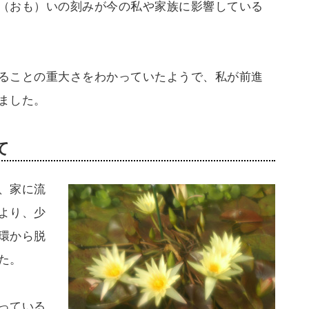
（おも）いの刻みが今の私や家族に影響している
ることの重大さをわかっていたようで、私が前進
ました。
て
、家に流
より、少
環から脱
た。
っている