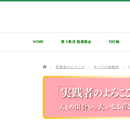
HOME
第３救済 慈喜徳会
刊行物
TOP
実践者のよろこび
すべての体験談