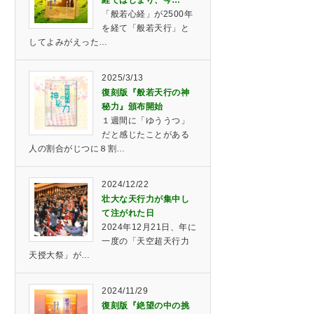
経ではじまり、今…
「般若心経」が2500年
を経て「般若天行」と
してよみがえった…
2025/3/13
復刻版『般若天行の神
秘力』頒布開始
１週間に「ゆううつ」
だと感じたことがある
人の割合がじつに８割…
2024/12/22
壮大な天行力が集中し
て注がれた日
2024年12月21日、年に
一度の「天空超天行力
天授大祭」が…
2024/11/29
復刻版『絶望の中の挑