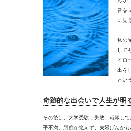
んが
音を
に見
私の
して
イロ
出を
とい
奇跡的な出会いで人生が明
その後は、大学受験も失敗。就職して
平不満、愚痴が絶えず、夫婦げんかも