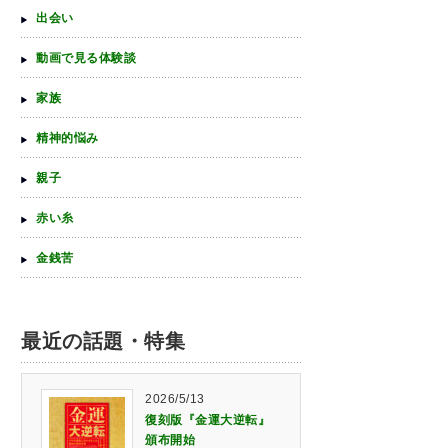
出会い
動画で見る体験談
家族
精神的悩み
親子
赤い糸
金銭苦
最近の話題・特集
2026/5/13
復刻版『金運大逆転』
頒布開始