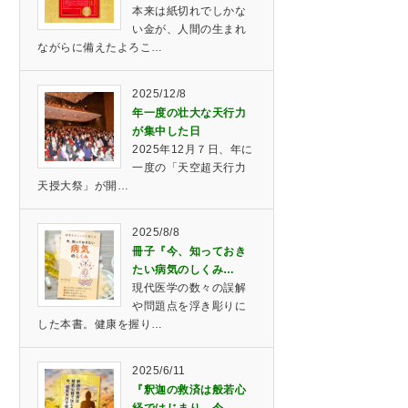
本来は紙切れでしかな
い金が、人間の生まれ
ながらに備えたよろこ…
2025/12/8
年一度の壮大な天行力
が集中した日
2025年12月７日、年に
一度の「天空超天行力
天授大祭」が開…
2025/8/8
冊子『今、知っておき
たい病気のしくみ…
現代医学の数々の誤解
や問題点を浮き彫りに
した本書。健康を握り…
2025/6/11
『釈迦の救済は般若心