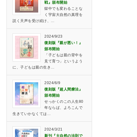
戦』頒布開始
獄中でも変わることな
く宇宙大自然の真理を
説く天声を受け続け、…
2024/9/23
復刻版『親が悪い！』
頒布開始
「子どもは親の背中を
見て育つ」というよう
に、子どもは親の生き…
2024/6/9
復刻版『超人間療法』
頒布開始
せっかくのこの人生80
年ならば、よろこんで
生きていかなくては…
2024/3/21
新刊『大自然の法則で