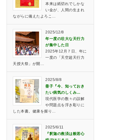
本来は紙切れでしかな
い金が、人間の生まれ
ながらに備えたよろこ…
2025/12/8
年一度の壮大な天行力
が集中した日
2025年12月７日、年に
一度の「天空超天行力
天授大祭」が開…
2025/8/8
冊子『今、知っておき
たい病気のしくみ…
現代医学の数々の誤解
や問題点を浮き彫りに
した本書。健康を握り…
2025/6/11
『釈迦の救済は般若心