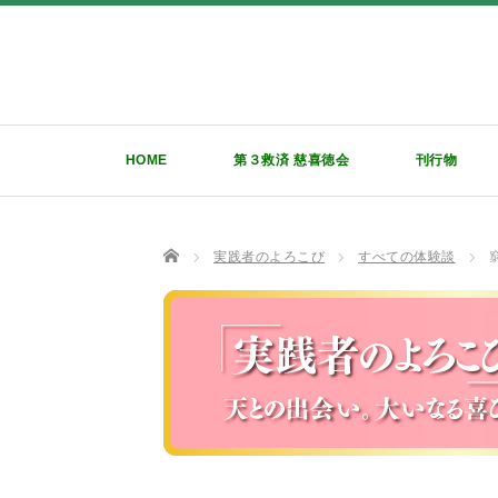
HOME
第３救済 慈喜徳会
刊行物
TOP
実践者のよろこび
すべての体験談