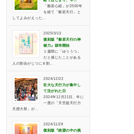
経ではじまり、今…
「般若心経」が2500年
を経て「般若天行」と
してよみがえった…
2025/3/13
復刻版『般若天行の神
秘力』頒布開始
１週間に「ゆううつ」
だと感じたことがある
人の割合がじつに８割…
2024/12/22
壮大な天行力が集中し
て注がれた日
2024年12月21日、年に
一度の「天空超天行力
天授大祭」が…
2024/11/29
復刻版『絶望の中の挑