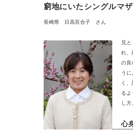
窮地にいたシングルマザ
長崎県 日高百合子 さん
兄と
れ、
の良
うに
く、
るよ
し方
心