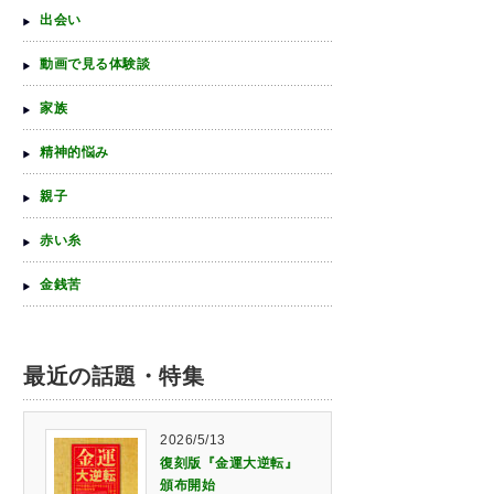
出会い
動画で見る体験談
家族
精神的悩み
親子
赤い糸
金銭苦
最近の話題・特集
2026/5/13
復刻版『金運大逆転』
頒布開始