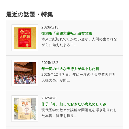
最近の話題・特集
2026/5/13
復刻版『金運大逆転』頒布開始
本来は紙切れでしかない金が、人間の生まれな
がらに備えたよろこ…
2025/12/8
年一度の壮大な天行力が集中した日
2025年12月７日、年に一度の「天空超天行力
天授大祭」が開…
2025/8/8
冊子『今、知っておきたい病気のしくみ…
現代医学の数々の誤解や問題点を浮き彫りにし
た本書。健康を握り…