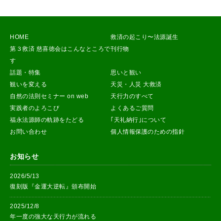
HOME
救済の起こり〜法源誕生
第３救済 慈喜徳会はこんなところで
刊行物
す
話題・特集
思いと観い
観いを変える
天災・人災 大救済
自然の法則セミナー on web
天行力のすべて
実践者のよろこび
よくあるご質問
福永法源師の軌跡をたどる
｢天礼納行｣について
お問い合わせ
個人情報保護のための指針
お知らせ
2026/5/13
復刻版『金運大逆転』頒布開始
2025/12/8
年一度の強大な天行力が流れる