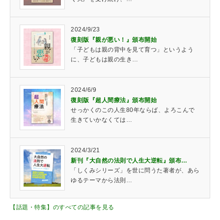
2024/9/23
復刻版『親が悪い！』頒布開始
「子どもは親の背中を見て育つ」というよう
に、子どもは親の生き…
2024/6/9
復刻版『超人間療法』頒布開始
せっかくのこの人生80年ならば、よろこんで
生きていかなくては…
2024/3/21
新刊『大自然の法則で人生大逆転』頒布…
「しくみシリーズ」を世に問うた著者が、あら
ゆるテーマから法則…
【話題・特集】のすべての記事を見る