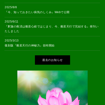
2025/8/8
『今、知っておきたい病気のしくみ』Webで公開
2025/6/11
『釈迦の救済は般若心経ではじまり、今、般若天行で完結する』発刊い
たしました
2025/3/13
復刻版『般若天行の神秘力』頒布開始
過去のお知らせ