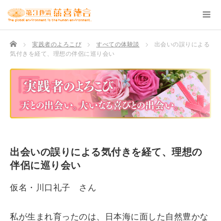
TOP
実践者のよろこび
すべての体験談
出会いの誤りによる
気付きを経て、理想の伴侶に巡り会い
出会いの誤りによる気付きを経て、理想の
伴侶に巡り会い
仮名・川口礼子 さん
私が生まれ育ったのは、日本海に面した自然豊かな