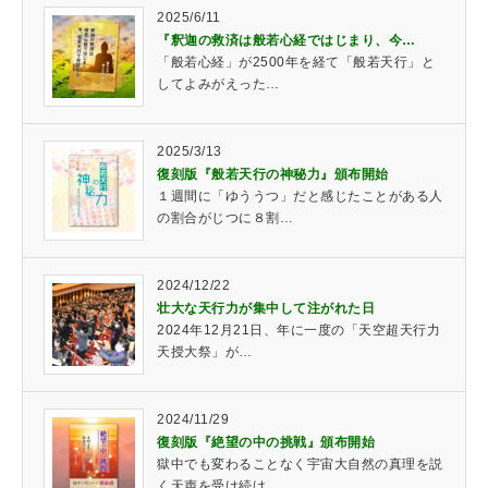
2025/6/11
『釈迦の救済は般若心経ではじまり、今…
「般若心経」が2500年を経て「般若天行」と
してよみがえった…
2025/3/13
復刻版『般若天行の神秘力』頒布開始
１週間に「ゆううつ」だと感じたことがある人
の割合がじつに８割…
2024/12/22
壮大な天行力が集中して注がれた日
2024年12月21日、年に一度の「天空超天行力
天授大祭」が…
2024/11/29
復刻版『絶望の中の挑戦』頒布開始
獄中でも変わることなく宇宙大自然の真理を説
く天声を受け続け、…