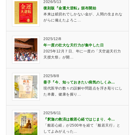
2026/5/13
復刻版『金運大逆転』頒布開始
本来は紙切れでしかない金が、人間の生まれな
がらに備えたよろこ…
2025/12/8
年一度の壮大な天行力が集中した日
2025年12月７日、年に一度の「天空超天行力
天授大祭」が開…
2025/8/8
冊子『今、知っておきたい病気のしくみ…
現代医学の数々の誤解や問題点を浮き彫りにし
た本書。健康を握り…
2025/6/11
『釈迦の救済は般若心経ではじまり、今…
「般若心経」が2500年を経て「般若天行」と
してよみがえった…