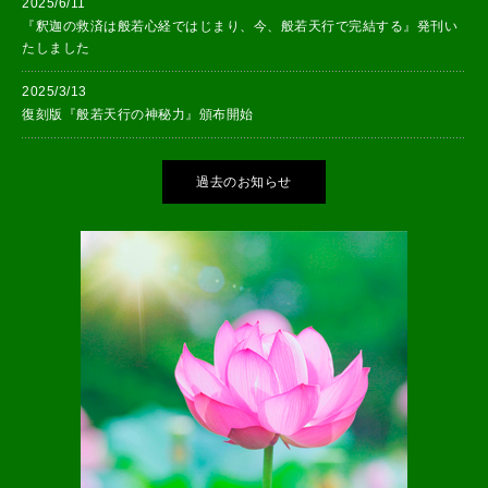
2025/6/11
『釈迦の救済は般若心経ではじまり、今、般若天行で完結する』発刊い
たしました
2025/3/13
復刻版『般若天行の神秘力』頒布開始
過去のお知らせ