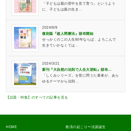
「子どもは親の背中を見て育つ」というよう
に、子どもは親の生き…
2024/6/9
復刻版『超人間療法』頒布開始
せっかくのこの人生80年ならば、よろこんで
生きていかなくては…
2024/3/21
新刊『大自然の法則で人生大逆転』頒布…
「しくみシリーズ」を世に問うた著者が、あら
ゆるテーマから法則…
【話題・特集】のすべての記事を見る
HOME
救済の起こり〜法源誕生