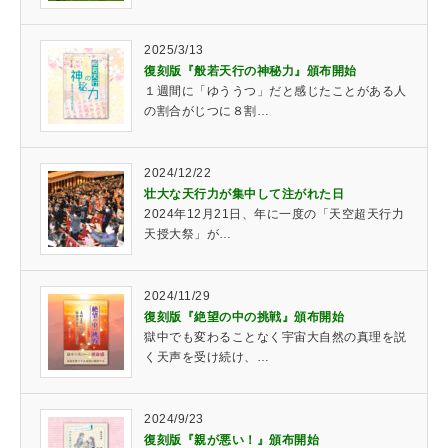
2025/3/13
復刻版『般若天行の神秘力』頒布開始
１週間に「ゆううつ」だと感じたことがある人
の割合がじつに８割…
2024/12/22
壮大な天行力が集中して注がれた日
2024年12月21日、年に一度の「天空超天行力
天授大祭」が…
2024/11/29
復刻版『絶望の中の挑戦』頒布開始
獄中でも変わることなく宇宙大自然の真理を説
く天声を受け続け、…
2024/9/23
復刻版『親が悪い！』頒布開始