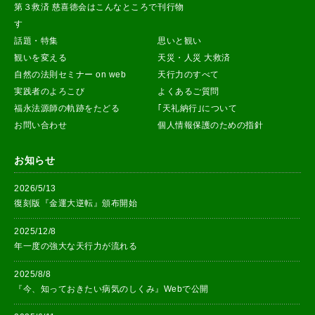
第３救済 慈喜徳会はこんなところで
刊行物
す
話題・特集
思いと観い
観いを変える
天災・人災 大救済
自然の法則セミナー on web
天行力のすべて
実践者のよろこび
よくあるご質問
福永法源師の軌跡をたどる
｢天礼納行｣について
お問い合わせ
個人情報保護のための指針
お知らせ
2026/5/13
復刻版『金運大逆転』頒布開始
2025/12/8
年一度の強大な天行力が流れる
2025/8/8
『今、知っておきたい病気のしくみ』Webで公開