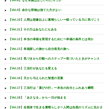
【Vol.8】なぜ常識は正しいのだろうか
【Vol.9】余分な荷物は捨てた方がよい
【Vol.10】人間は想像以上に素晴らしい〜眠っている力に気づこう
【Vol.11】その力はあなたにもある
【Vol.12】本当の幸福を実現するために〜幸福の条件とは何か
【Vol.13】幸福探しの旅から自分発見の旅へ
【Vol.14】気づきから行動へのステップ〜気づいたときがチャンス
【Vol.15】三法行があなたを変える
【Vol.16】天から与えられた智恵の言葉
【Vol.17】三法行は「喜びの行」〜本当の自分とふれあう瞬間
【Vol.18】「あさなる」から一日が始まる
【Vol.19】自然体で生きる素晴らしさ〜人間は自然のリズムに生かさ