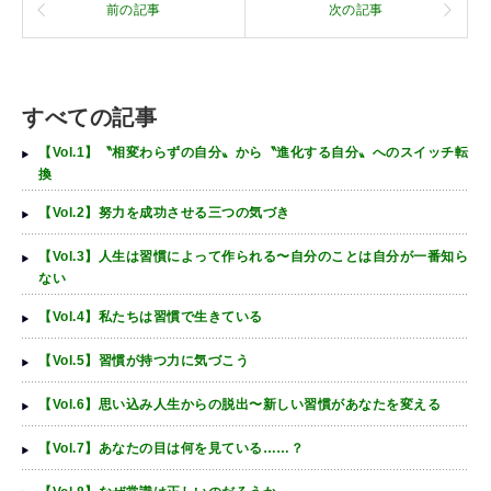
前の記事
次の記事
すべての記事
【Vol.1】〝相変わらずの自分〟から〝進化する自分〟へのスイッチ転
換
【Vol.2】努力を成功させる三つの気づき
【Vol.3】人生は習慣によって作られる〜自分のことは自分が一番知ら
ない
【Vol.4】私たちは習慣で生きている
【Vol.5】習慣が持つ力に気づこう
【Vol.6】思い込み人生からの脱出〜新しい習慣があなたを変える
【Vol.7】あなたの目は何を見ている……？