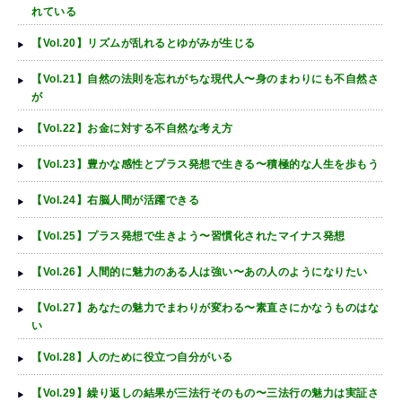
れている
【Vol.20】リズムが乱れるとゆがみが生じる
【Vol.21】自然の法則を忘れがちな現代人〜身のまわりにも不自然さ
が
【Vol.22】お金に対する不自然な考え方
【Vol.23】豊かな感性とプラス発想で生きる〜積極的な人生を歩もう
【Vol.24】右脳人間が活躍できる
【Vol.25】プラス発想で生きよう〜習慣化されたマイナス発想
【Vol.26】人間的に魅力のある人は強い〜あの人のようになりたい
【Vol.27】あなたの魅力でまわりが変わる〜素直さにかなうものはな
い
【Vol.28】人のために役立つ自分がいる
【Vol.29】繰り返しの結果が三法行そのもの〜三法行の魅力は実証さ