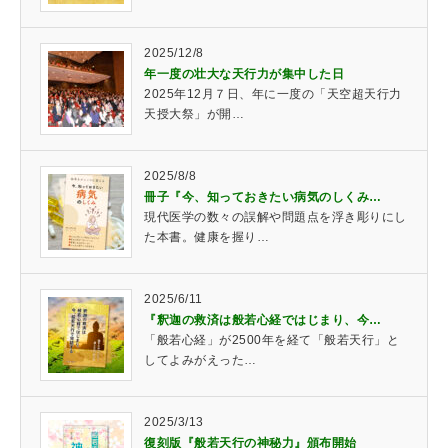
2025/12/8
年一度の壮大な天行力が集中した日
2025年12月７日、年に一度の「天空超天行力
天授大祭」が開…
2025/8/8
冊子『今、知っておきたい病気のしくみ…
現代医学の数々の誤解や問題点を浮き彫りにし
た本書。健康を握り…
2025/6/11
『釈迦の救済は般若心経ではじまり、今…
「般若心経」が2500年を経て「般若天行」と
してよみがえった…
2025/3/13
復刻版『般若天行の神秘力』頒布開始