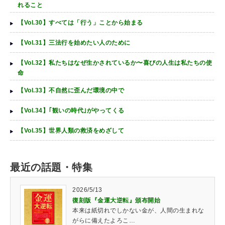
れること
【Vol.30】すべては「行う」ことから始まる
【Vol.31】三法行を始めたい人のために
【Vol.32】私たちはなぜ生かされているか〜喜びの人生は私たちの使
命
【Vol.33】不自然に歪んだ環境の中で
【Vol.34】｢観いの時代｣がやってくる
【Vol.35】世界人類の救済をめざして
最近の話題・特集
2026/5/13
復刻版『金運大逆転』頒布開始
本来は紙切れでしかない金が、人間の生まれな
がらに備えたよろこ…