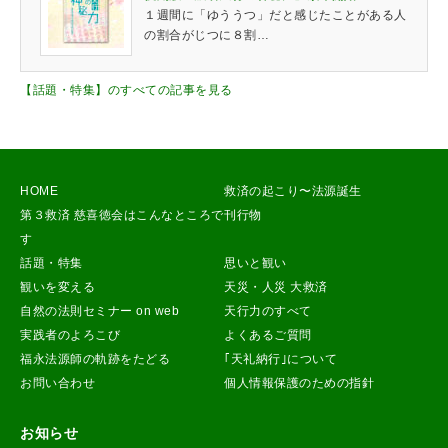
１週間に「ゆううつ」だと感じたことがある人
の割合がじつに８割…
【話題・特集】のすべての記事を見る
HOME
救済の起こり〜法源誕生
第３救済 慈喜徳会はこんなところで
刊行物
す
話題・特集
思いと観い
観いを変える
天災・人災 大救済
自然の法則セミナー on web
天行力のすべて
実践者のよろこび
よくあるご質問
福永法源師の軌跡をたどる
｢天礼納行｣について
お問い合わせ
個人情報保護のための指針
お知らせ