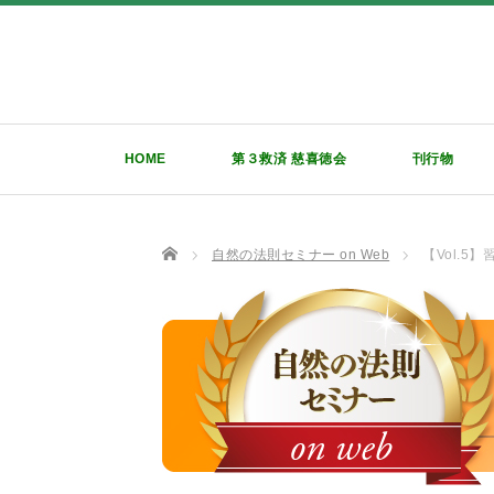
HOME
第３救済 慈喜徳会
刊行物
TOP
自然の法則セミナー on Web
【Vol.5