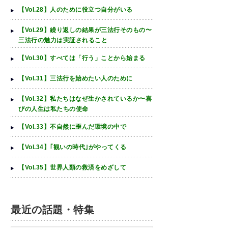
【Vol.28】人のために役立つ自分がいる
【Vol.29】繰り返しの結果が三法行そのもの〜
三法行の魅力は実証されること
【Vol.30】すべては「行う」ことから始まる
【Vol.31】三法行を始めたい人のために
【Vol.32】私たちはなぜ生かされているか〜喜
びの人生は私たちの使命
【Vol.33】不自然に歪んだ環境の中で
【Vol.34】｢観いの時代｣がやってくる
【Vol.35】世界人類の救済をめざして
最近の話題・特集