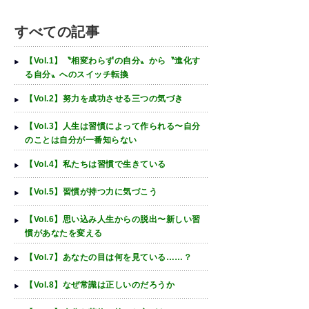
すべての記事
【Vol.1】〝相変わらずの自分〟から〝進化す
る自分〟へのスイッチ転換
【Vol.2】努力を成功させる三つの気づき
【Vol.3】人生は習慣によって作られる〜自分
のことは自分が一番知らない
【Vol.4】私たちは習慣で生きている
【Vol.5】習慣が持つ力に気づこう
【Vol.6】思い込み人生からの脱出〜新しい習
慣があなたを変える
【Vol.7】あなたの目は何を見ている……？
【Vol.8】なぜ常識は正しいのだろうか