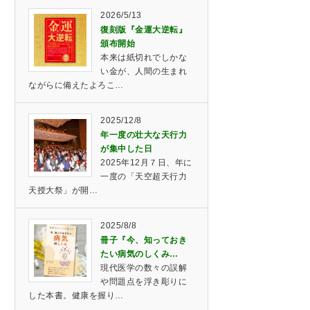
2026/5/13
復刻版『金運大逆転』
頒布開始
本来は紙切れでしかな
い金が、人間の生まれ
ながらに備えたよろこ…
2025/12/8
年一度の壮大な天行力
が集中した日
2025年12月７日、年に
一度の「天空超天行力
天授大祭」が開…
2025/8/8
冊子『今、知っておき
たい病気のしくみ…
現代医学の数々の誤解
や問題点を浮き彫りに
した本書。健康を握り…