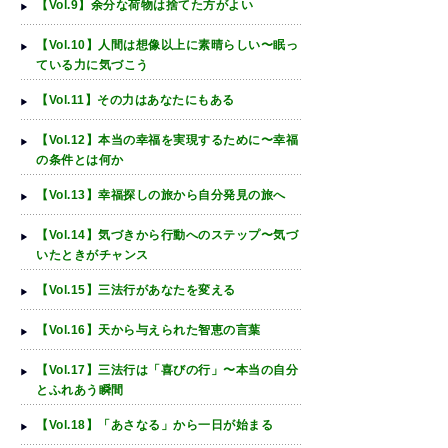
【Vol.9】余分な荷物は捨てた方がよい
【Vol.10】人間は想像以上に素晴らしい〜眠っ
ている力に気づこう
【Vol.11】その力はあなたにもある
【Vol.12】本当の幸福を実現するために〜幸福
の条件とは何か
【Vol.13】幸福探しの旅から自分発見の旅へ
【Vol.14】気づきから行動へのステップ〜気づ
いたときがチャンス
【Vol.15】三法行があなたを変える
【Vol.16】天から与えられた智恵の言葉
【Vol.17】三法行は「喜びの行」〜本当の自分
とふれあう瞬間
【Vol.18】「あさなる」から一日が始まる