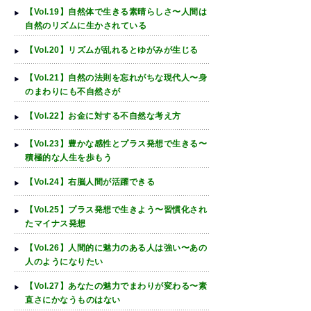
【Vol.19】自然体で生きる素晴らしさ〜人間は
自然のリズムに生かされている
【Vol.20】リズムが乱れるとゆがみが生じる
【Vol.21】自然の法則を忘れがちな現代人〜身
のまわりにも不自然さが
【Vol.22】お金に対する不自然な考え方
【Vol.23】豊かな感性とプラス発想で生きる〜
積極的な人生を歩もう
【Vol.24】右脳人間が活躍できる
【Vol.25】プラス発想で生きよう〜習慣化され
たマイナス発想
【Vol.26】人間的に魅力のある人は強い〜あの
人のようになりたい
【Vol.27】あなたの魅力でまわりが変わる〜素
直さにかなうものはない