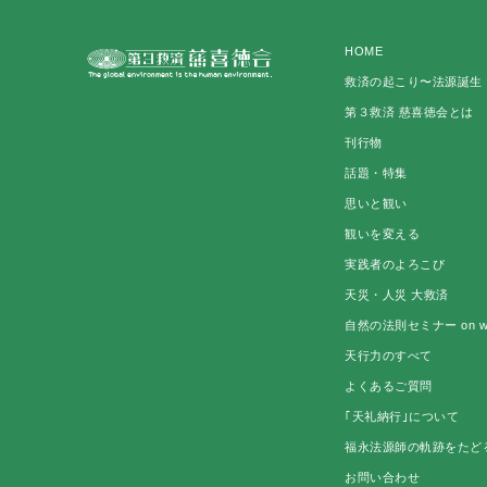
HOME
救済の起こり〜法源誕生
第３救済 慈喜徳会とは
刊行物
話題・特集
思いと観い
観いを変える
実践者のよろこび
天災・人災 大救済
自然の法則セミナー on w
天行力のすべて
よくあるご質問
｢天礼納行｣について
福永法源師の軌跡をたど
お問い合わせ