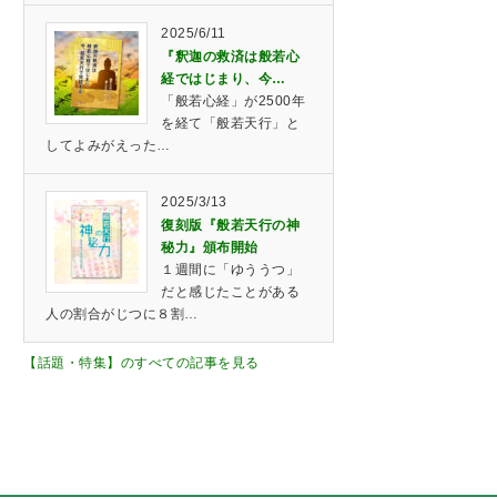
2025/6/11
『釈迦の救済は般若心
経ではじまり、今…
「般若心経」が2500年
を経て「般若天行」と
してよみがえった…
2025/3/13
復刻版『般若天行の神
秘力』頒布開始
１週間に「ゆううつ」
だと感じたことがある
人の割合がじつに８割…
【話題・特集】のすべての記事を見る