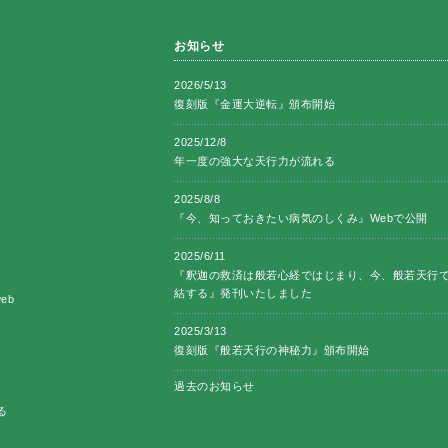
お知らせ
2026/5/13
復刻版『金運大逆転』頒布開始
2025/12/8
年一度の強大な天行力が流れる
2025/8/8
『今、知っておきたい病気のしくみ』Webで公開
2025/6/11
『釈迦の救済は般若心経ではじまり、今、般若天行
結する』発刊いたしました
eb
2025/3/13
復刻版『般若天行の神秘力』頒布開始
過去のお知らせ
る