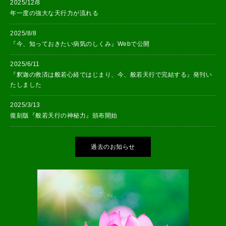
2025/12/8
年一度の強大な天行力が流れる
2025/8/8
『今、知っておきたい病気のしくみ』Webで公開
2025/6/11
『釈迦の救済は般若心経ではじまり、今、般若天行で完結する』発刊い
たしました
2025/3/13
復刻版『般若天行の神秘力』頒布開始
過去のお知らせ