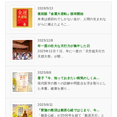
2026/5/13
復刻版『金運大逆転』頒布開始
本来は紙切れでしかない金が、人間の生まれな
がらに備えたよろこ…
2025/12/8
年一度の壮大な天行力が集中した日
2025年12月７日、年に一度の「天空超天行力
天授大祭」が開…
2025/8/8
冊子『今、知っておきたい病気のしくみ…
現代医学の数々の誤解や問題点を浮き彫りにし
た本書。健康を握り…
2025/6/11
『釈迦の救済は般若心経ではじまり、今…
「般若心経」が2500年を経て「般若天行」と