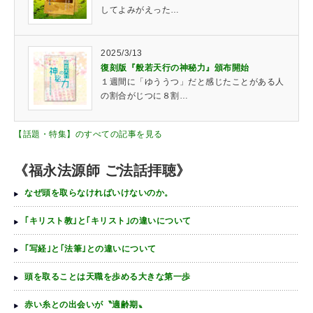
してよみがえった…
2025/3/13
復刻版『般若天行の神秘力』頒布開始
１週間に「ゆううつ」だと感じたことがある人
の割合がじつに８割…
【話題・特集】のすべての記事を見る
《福永法源師 ご法話拝聴》
なぜ頭を取らなければいけないのか。
｢キリスト教｣と｢キリスト｣の違いについて
｢写経｣と｢法筆｣との違いについて
頭を取ることは天職を歩める大きな第一歩
赤い糸との出会いが〝適齢期〟