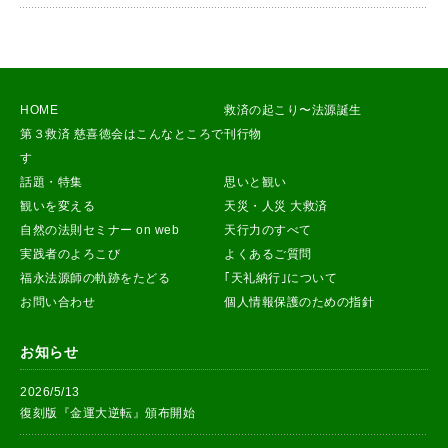
HOME
救済の起こり〜法源誕生
第３救済 慈喜徳会はこんなところで
刊行物
す
話題・特集
思いと観い
観いを変える
天災・人災 大救済
自然の法則セミナー on web
天行力のすべて
実践者のよろこび
よくあるご質問
福永法源師の軌跡をたどる
｢天礼納行｣について
お問い合わせ
個人情報保護のための指針
お知らせ
2026/5/13
復刻版『金運大逆転』頒布開始