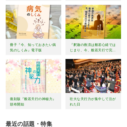
冊子『今、知っておきたい病
『釈迦の救済は般若心経では
気のしくみ』電子版
じまり、今、般若天行で完…
復刻版『般若天行の神秘力』
壮大な天行力が集中して注が
頒布開始
れた日
最近の話題・特集