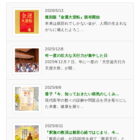
2026/5/13
復刻版『金運大逆転』頒布開始
本来は紙切れでしかない金が、人間の生まれな
がらに備えたよろこ…
2025/12/8
年一度の壮大な天行力が集中した日
2025年12月７日、年に一度の「天空超天行力
天授大祭」が開…
2025/8/8
冊子『今、知っておきたい病気のしくみ…
現代医学の数々の誤解や問題点を浮き彫りにし
た本書。健康を握り…
2025/6/11
『釈迦の救済は般若心経ではじまり、今…
「般若心経」が2500年を経て「般若天行」と