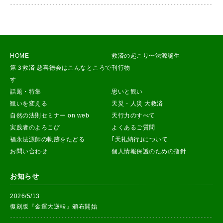
HOME
救済の起こり〜法源誕生
第３救済 慈喜徳会はこんなところで
刊行物
す
話題・特集
思いと観い
観いを変える
天災・人災 大救済
自然の法則セミナー on web
天行力のすべて
実践者のよろこび
よくあるご質問
福永法源師の軌跡をたどる
｢天礼納行｣について
お問い合わせ
個人情報保護のための指針
お知らせ
2026/5/13
復刻版『金運大逆転』頒布開始