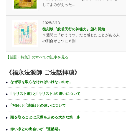
してよみがえった…
2025/3/13
復刻版『般若天行の神秘力』頒布開始
１週間に「ゆううつ」だと感じたことがある人
の割合がじつに８割…
【話題・特集】のすべての記事を見る
《福永法源師 ご法話拝聴》
なぜ頭を取らなければいけないのか。
｢キリスト教｣と｢キリスト｣の違いについて
｢写経｣と｢法筆｣との違いについて
頭を取ることは天職を歩める大きな第一歩
赤い糸との出会いが〝適齢期〟